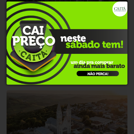
Polêmica
Há 1 dia
Justiça suspende abate de galos, mas 500 já
haviam morrido
Liminar obtida pela defesa de investigado interrompeu o
procedimento em Gramado; Seapi alega risco sanitário por falta de
comprovação de origem das aves.