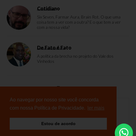
Cotidiano
Six Seven, Farmar Aura, Brain Rot. O que uma
coisa tem a ver com a outra? E o que tem a ver
com a nossa vida?
De Fato é Fato
A política da brecha no projeto do Vale dos
Vinhedos
Enquete
Ao navegar por nosso site você concorda
com nossa Política de Privacidade.
ler mais
Nenhuma enquete cadastrada
Estou de acordo