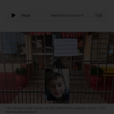
Ouça:
Identificada criança morta a facadas em ataqu
1.0x
Vitor André Kungel Gambirazi (foto menor) tinha apenas 9 anos - Foto:
Reprodução/Especial