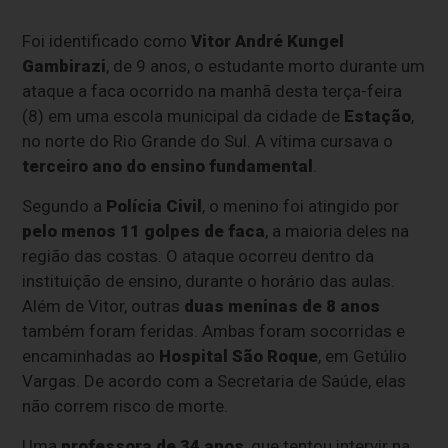
Foi identificado como
Vitor André Kungel
Gambirazi
, de 9 anos, o estudante morto durante um
ataque a faca ocorrido na manhã desta terça-feira
(8) em uma escola municipal da cidade de
Estação
,
no norte do Rio Grande do Sul. A vítima cursava o
terceiro ano do ensino fundamental
.
Segundo a
Polícia Civil
, o menino foi atingido por
pelo menos 11 golpes de faca
, a maioria deles na
região das costas. O ataque ocorreu dentro da
instituição de ensino, durante o horário das aulas.
Além de Vitor, outras
duas meninas de 8 anos
também foram feridas. Ambas foram socorridas e
encaminhadas ao
Hospital São Roque
, em Getúlio
Vargas. De acordo com a Secretaria de Saúde, elas
não correm risco de morte.
Uma
professora de 34 anos
, que tentou intervir na