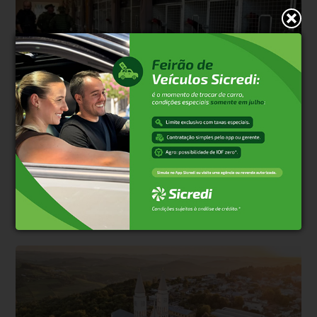
Polêmica
Há 2 dias
Justiça suspende abate de galos, mas 500 já
haviam morrido
Liminar obtida pela defesa de investigado interrompeu o
procedimento em Gramado; Seapi alega risco sanitário por falta de
comprovação de origem das aves.