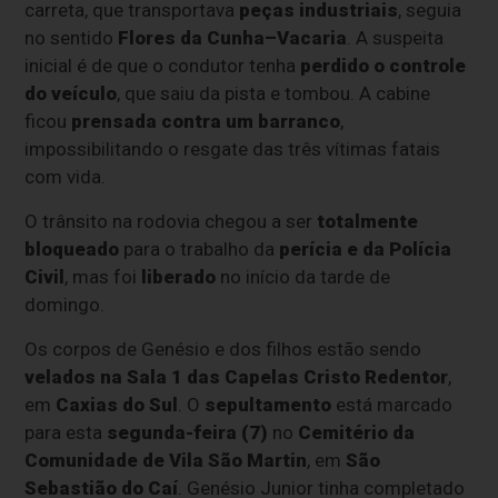
carreta, que transportava
peças industriais
, seguia
no sentido
Flores da Cunha–Vacaria
. A suspeita
inicial é de que o condutor tenha
perdido o controle
do veículo
, que saiu da pista e tombou. A cabine
ficou
prensada contra um barranco
,
impossibilitando o resgate das três vítimas fatais
com vida.
O trânsito na rodovia chegou a ser
totalmente
bloqueado
para o trabalho da
perícia e da Polícia
Civil
, mas foi
liberado
no início da tarde de
domingo.
Os corpos de Genésio e dos filhos estão sendo
velados na Sala 1 das Capelas Cristo Redentor
,
em
Caxias do Sul
. O
sepultamento
está marcado
para esta
segunda-feira (7)
no
Cemitério da
Comunidade de Vila São Martin
, em
São
Sebastião do Caí
. Genésio Junior tinha completado