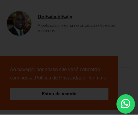
De Fato é Fato
A política da brecha no projeto do Vale dos
Vinhedos
Enquete
Ao navegar por nosso site você concorda
com nossa Política de Privacidade.
ler mais
Nenhuma enquete cadastrada
Estou de acordo
© Copyright 2026 - NB Notícias - Todos os direitos
reservados