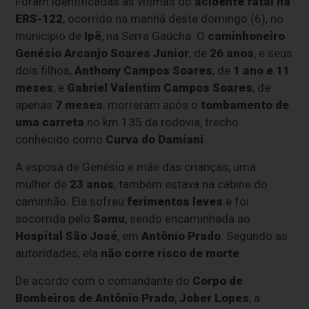
Foram identificadas as vítimas do
acidente fatal na
ERS-122
, ocorrido na manhã deste domingo (6), no
município de
Ipê
, na Serra Gaúcha. O
caminhoneiro
Genésio Arcanjo Soares Junior
, de
26 anos
, e seus
dois filhos,
Anthony Campos Soares
, de
1 ano e 11
meses
, e
Gabriel Valentim Campos Soares
, de
apenas
7 meses
, morreram após o
tombamento de
uma carreta
no km 135 da rodovia, trecho
conhecido como
Curva do Damiani
.
A esposa de Genésio e mãe das crianças, uma
mulher de
23 anos
, também estava na cabine do
caminhão. Ela sofreu
ferimentos leves
e foi
socorrida pelo
Samu
, sendo encaminhada ao
Hospital São José
, em
Antônio Prado
. Segundo as
autoridades, ela
não corre risco de morte
.
De acordo com o comandante do
Corpo de
Bombeiros de Antônio Prado
,
Jober Lopes
, a