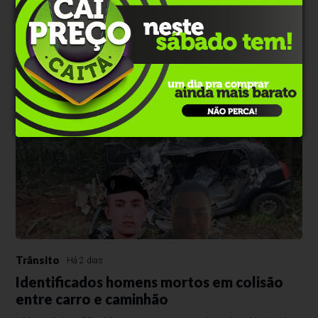
Motociclista morre após ser atingido por
árvore durante temporal
Acidente ocorreu na noite de quinta-feira (6); vítima tinha 33 anos e
morreu no local.
Trânsito
Há 2 dias
Identificados homens mortos em colisão
entre carro e caminhão