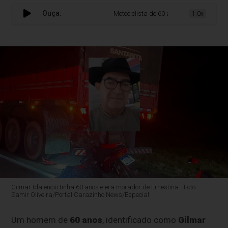
Ouça:
Motociclista de 60 anos morre após colis
1.0x
Gilmar Idalencio tinha 60 anos e era morador de Ernestina - Foto:
Samir Oliveira/Portal Carazinho News/Especial
Um homem de
60 anos
, identificado como
Gilmar