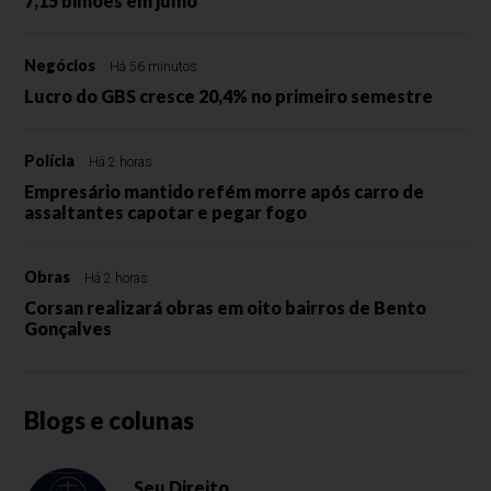
7,15 bilhões em julho
Negócios
Há 56 minutos
Lucro do GBS cresce 20,4% no primeiro semestre
Polícia
Há 2 horas
Empresário mantido refém morre após carro de
assaltantes capotar e pegar fogo
Obras
Há 2 horas
Corsan realizará obras em oito bairros de Bento
Gonçalves
Blogs e colunas
Seu Direito