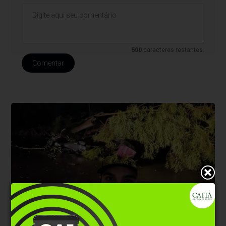
500
caracteres restantes.
Comentar
Trânsito
Há 4 horas