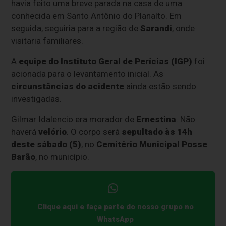
havia feito uma breve parada na casa de uma
conhecida em Santo Antônio do Planalto. Em
seguida, seguiria para a região de
Sarandi
, onde
visitaria familiares.
A
equipe do Instituto Geral de Perícias (IGP)
foi
acionada para o levantamento inicial. As
circunstâncias do acidente
ainda estão sendo
investigadas.
Gilmar Idalencio era morador de
Ernestina
. Não
haverá
velório
. O corpo será
sepultado às 14h
deste sábado (5)
, no
Cemitério Municipal Posse
Barão
, no município.
Clique aqui e faça parte do nosso grupo no
WhatsApp