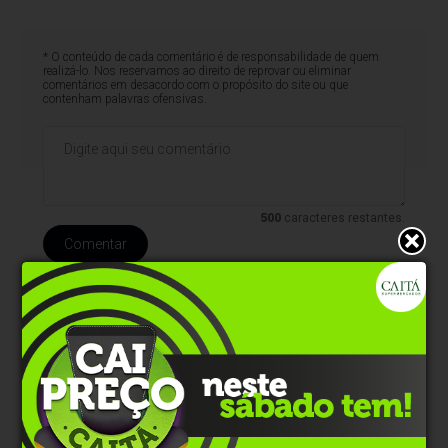
* O conteúdo de cada comentário é de responsabilidade de quem
realizá-lo. Nos reservamos ao direito de reprovar ou eliminar
comentários em desacordo com o propósito do site ou que
contenham palavras ofensivas.
500
caracteres restantes.
Comentar