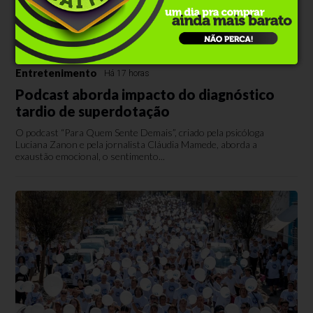
Entretenimento
Há 17 horas
Podcast aborda impacto do diagnóstico
tardio de superdotação
O podcast “Para Quem Sente Demais”, criado pela psicóloga
Luciana Zanon e pela jornalista Cláudia Mamede, aborda a
exaustão emocional, o sentimento...