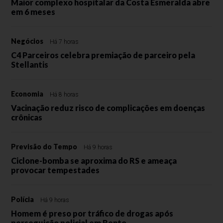
Maior complexo hospitalar da Costa Esmeralda abre
em 6 meses
Negócios
Há 7 horas
C4 Parceiros celebra premiação de parceiro pela
Stellantis
Economia
Há 8 horas
Vacinação reduz risco de complicações em doenças
crônicas
Previsão do Tempo
Há 9 horas
Ciclone-bomba se aproxima do RS e ameaça
provocar tempestades
Polícia
Há 9 horas
Homem é preso por tráfico de drogas após
perseguição policial em Bento