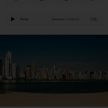
Ouça:
Balneário Camboriú bate capitais no valor
1.0x