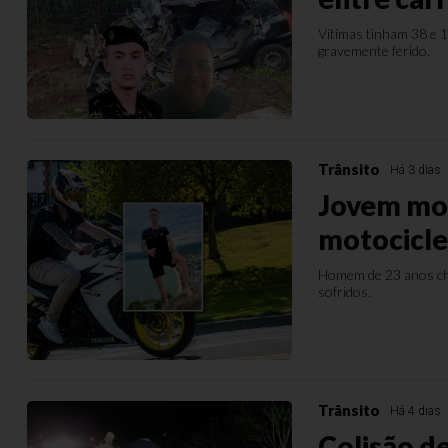
Vítimas tinham 38 e 
gravemente ferido.
Trânsito
Há 3 dias
Jovem mor
motocicle
Homem de 23 anos che
sofridos.
Trânsito
Há 4 dias
Colisão de