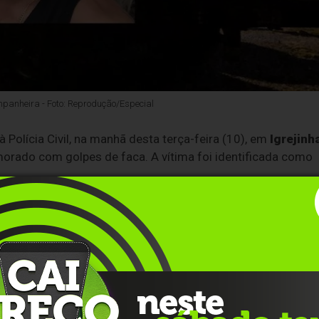
mpanheira - Foto: Reprodução/Especial
Polícia Civil, na manhã desta terça-feira (10), em
Igrejinh
orado com golpes de faca. A vítima foi identificada como
o
bairro XV de Novembro
. Segundo a versão da mulher, ela
a de morte.
ri
, a mulher procurou a
Delegacia de Polícia de Igrejinha
me. Ela afirmou que queria colaborar com as investigaçõe
l, o corpo de Micael foi encontrado com ferimentos de faca 