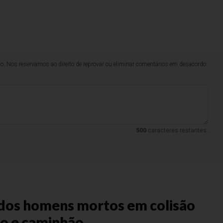
lo. Nos reservamos ao direito de reprovar ou eliminar comentários em desacordo
500
caracteres restantes.
s
ados homens mortos em colisão
ro e caminhão