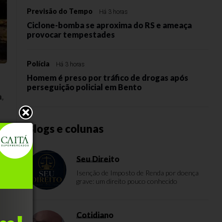
Previsão do Tempo
Há 3 horas
Ciclone-bomba se aproxima do RS e ameaça
provocar tempestades
Polícia
Há 3 horas
Homem é preso por tráfico de drogas após
perseguição policial em Bento
a
,
Blogs e colunas
Seu Direito
Isenção de Imposto de Renda por doença
grave: um direito pouco conhecido
s
no
Cotidiano