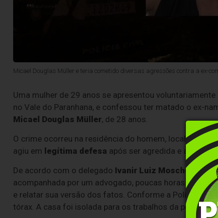
Micael Douglas Müller e teria cometido diversas agressões contra a ex-co
Uma mulher de 29 anos se apresentou voluntariamente à 
no Vale do Paranhana, e confessou ter matado o ex-nam
Micael Douglas Müller
, de 28 anos.
O crime ocorreu na residência do homem, localizada n
agiu em
legítima defesa
após ser agredida e ameaçad
De acordo com o delegado
Ivanir Luiz Moschen Calia
acompanhada por um advogado, poucas horas após o cri
e relatar sua versão dos fatos. Conforme a Polícia Civi
tórax. A casa foi isolada para os trabalhos da perícia.