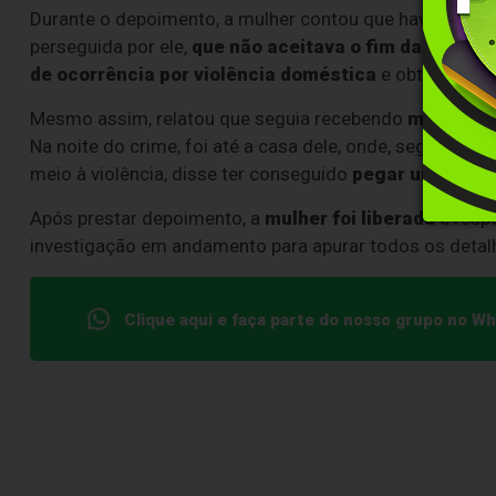
Durante o depoimento, a mulher contou que havia term
perseguida por ele,
que não aceitava o fim da relação
de ocorrência por violência doméstica
e obteve um
Mesmo assim, relatou que seguia recebendo
mensagen
Na noite do crime, foi até a casa dele, onde, segundo s
meio à violência, disse ter conseguido
pegar uma faca
Após prestar depoimento, a
mulher foi liberada
e resp
investigação em andamento para apurar todos os detalh
Clique aqui e faça parte do nosso grupo no W