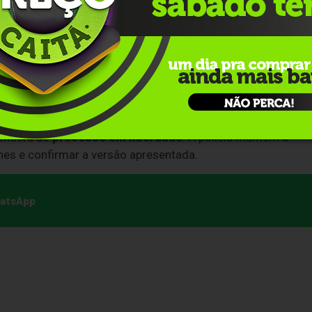
inado o relacionamento com Micael, mas vinha sendo
. No último dia 2 de junho, ela chegou a registrar um
boleti
a
medida protetiva de urgência
.
s insistentes do ex-companheir
o, pedindo para conversa
eu relato, passou a ser agredida fisicamente e ameaçada. E
e atingi-lo no lado esquerdo do peito.
onderá ao
processo em liberdade
. A polícia mantém a
es e confirmar a versão apresentada.
hatsApp