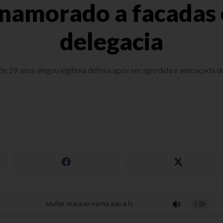
namorado a facadas e
delegacia
de 29 anos alegou legítima defesa após ser agredida e ameaçada d
Mulher mata ex-namorado a facadas e se apresenta na delegacia
1.0x