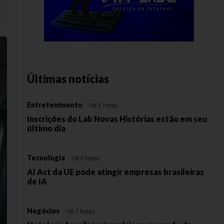
e negócios na Salton
Últimas notícias
Entretenimento
Há 5 horas
Inscrições do Lab Novas Histórias estão em seu
último dia
Tecnologia
Há 6 horas
AI Act da UE pode atingir empresas brasileiras
de IA
Negócios
Há 7 horas