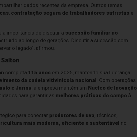
ompartilhar dados recentes da empresa. Outros temas
icas
,
contratação segura de trabalhadores safristas
e
 a importância de discutir a
sucessão familiar no
struído ao longo de gerações. Discutir a sucessão com
rvar o legado”, afirmou.
 Salton
on
completa
115 anos
em 2025, mantendo sua liderança
vimento da cadeia vitivinícola nacional
. Com operações
aulo e Jarinu
, a empresa mantém um
Núcleo de Inovação
idades para garantir as
melhores práticas do campo à
tégico para conectar
produtores de uva
, técnicos,
ricultura mais moderna, eficiente e sustentável
no