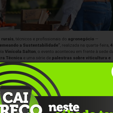
 rurais
, técnicos e profissionais do
agronegócio
—
Semeando a Sustentabilidade”
, realizada na quarta-feira,
4
ela
Vinícola Salton
, o evento aconteceu em frente à sede d
ra Técnica
e uma série de
palestras sobre viticultura e
 viticultura no Brasil
, o evento bateu recorde de
 2,5 milhões em negócios gerados
. A programação
oluções tecnológicas e experiências de campo que impacta
iticultura da Salton
, com ênfase na
eliminação de
tana do Livramento (RS)
. A medida, alinhada com os