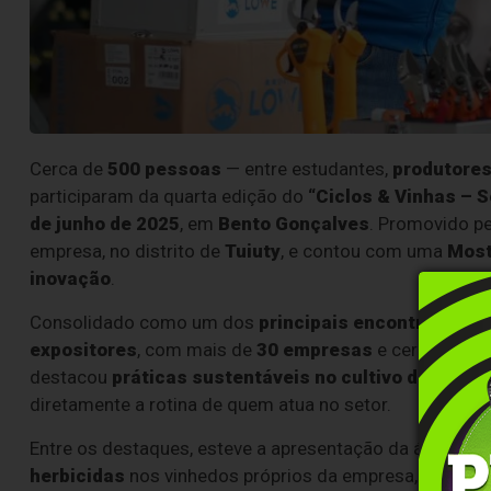
Cerca de
500 pessoas
— entre estudantes,
produtores
participaram da quarta edição do
“Ciclos & Vinhas – 
de junho de 2025
, em
Bento Gonçalves
. Promovido p
empresa, no distrito de
Tuiuty
, e contou com uma
Most
inovação
.
Consolidado como um dos
principais encontros sobre
expositores
, com mais de
30 empresas
e cerca de
R$
destacou
práticas sustentáveis no cultivo da uva
, s
diretamente a rotina de quem atua no setor.
Entre os destaques, esteve a apresentação da área de
v
herbicidas
nos vinhedos próprios da empresa, em
San