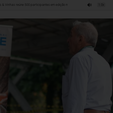
ne 500 participantes em edição marcada por viticultura sustentável e geração d
1.0x