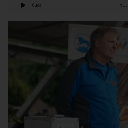
Ouça:
Ciclos & Vinhas reú