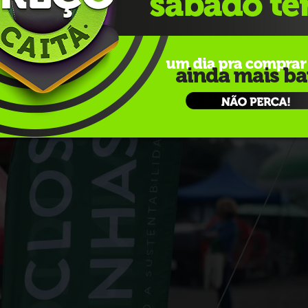
ntada pelo coordenador
Junior Marques
, que também
videiras
, colheita mecanizada e outros processos
lton na
Campanha Gaúcha
.