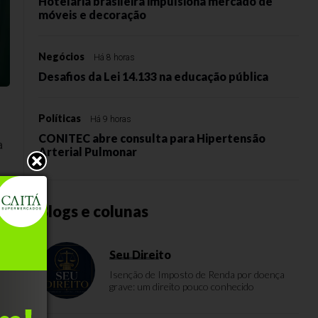
Hotelaria brasileira impulsiona mercado de
móveis e decoração
Negócios
Há 8 horas
Desafios da Lei 14.133 na educação pública
Políticas
Há 9 horas
CONITEC abre consulta para Hipertensão
a
Arterial Pulmonar
Blogs e colunas
m
Seu Direito
Isenção de Imposto de Renda por doença
grave: um direito pouco conhecido