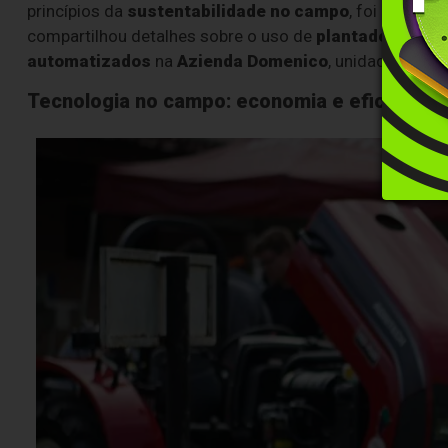
princípios da
sustentabilidade no campo
, foi aprese
compartilhou detalhes sobre o uso de
plantadeiras de 
automatizados
na
Azienda Domenico
, unidade da Sa
Tecnologia no campo: economia e eficiência