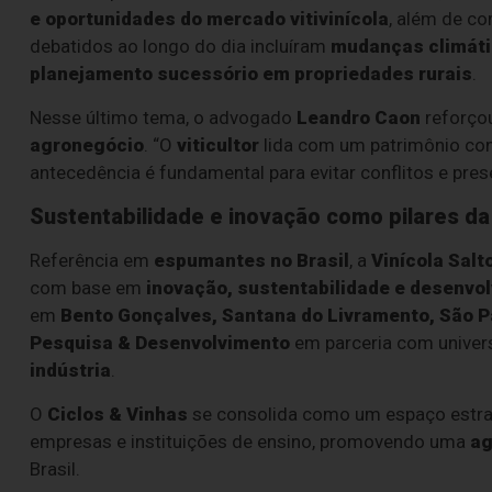
e oportunidades do mercado vitivinícola
, além de c
debatidos ao longo do dia incluíram
mudanças climát
planejamento sucessório em propriedades rurais
.
Nesse último tema, o advogado
Leandro Caon
reforçou
agronegócio
. “O
viticultor
lida com um patrimônio con
antecedência é fundamental para evitar conflitos e prese
Sustentabilidade e inovação como pilares da
Referência em
espumantes no Brasil
, a
Vinícola Salt
com base em
inovação, sustentabilidade e desenvol
em
Bento Gonçalves, Santana do Livramento, São P
Pesquisa & Desenvolvimento
em parceria com univers
indústria
.
O
Ciclos & Vinhas
se consolida como um espaço estra
empresas e instituições de ensino, promovendo uma
ag
Brasil.