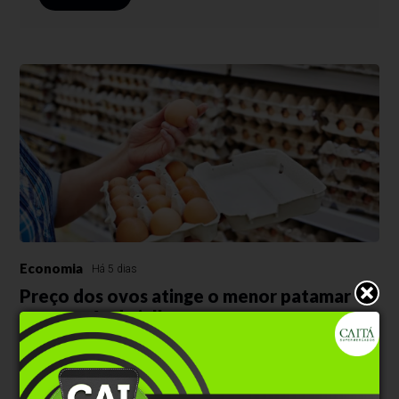
Economia
Há 5 dias
Preço dos ovos atinge o menor patamar
para o mês de julho
Queda superior a 15% frente a junho é impulsionada pelo
desequilíbrio entre oferta elevada e fraca demanda no período de
férias