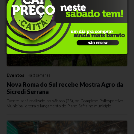
Eventos
Há 3 semanas
Nova Roma do Sul recebe Mostra Agro da
Sicredi Serrana
Evento será realizado no sábado (25), no Complexo Poliesportivo
Municipal, e terá o lançamento do Plano Safra no município