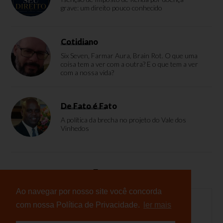
grave: um direito pouco conhecido
Cotidiano
Six Seven, Farmar Aura, Brain Rot. O que uma
coisa tem a ver com a outra? E o que tem a ver
com a nossa vida?
De Fato é Fato
A política da brecha no projeto do Vale dos
Vinhedos
Enquete
Ao navegar por nosso site você concorda
com nossa Política de Privacidade.
ler mais
Nenhuma enquete cadastrada