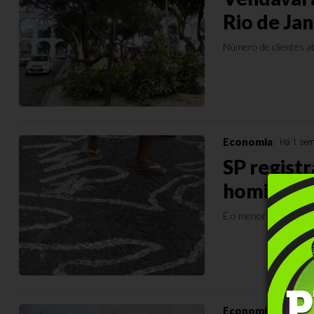
Rio de Jan
Número de clientes at
Economia
Há 1 se
SP regist
homicídio
É o menor número des
Economia
Há 1 se