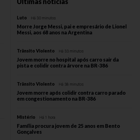
Últimas notícias
Luto
Há 30 minutos
Morre Jorge Messi, pai e empresário de Lionel
Messi, aos 68 anos na Argentina
Trânsito Violento
Há 33 minutos
Jovem morre no hospital após carro sair da
pista e colidir contra árvore na BR-386
Trânsito Violento
Há 38 minutos
Jovem morre após colidir contra carro parado
em congestionamento na BR-386
Mistério
Há 1 hora
Família procura jovem de 25 anos em Bento
Gonçalves