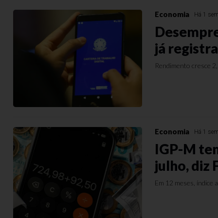
Economia
Há 1 se
Desempreg
já registr
Rendimento cresce 2,
Economia
Há 1 se
IGP-M tem
julho, diz
Em 12 meses, índice 