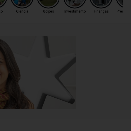
to
Ciência
Golpes
Investimento
Finanças
Previsã