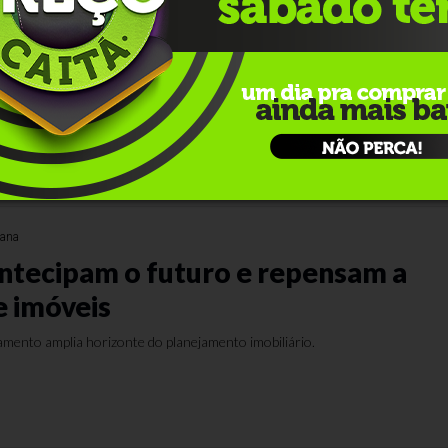
 famílias seguem elevados e chega
no, diz BC
çou 49,8% em maio
mana
antecipam o futuro e repensam a
 imóveis
ento amplia horizonte do planejamento imobiliário.