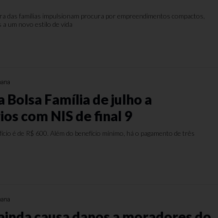
ra das famílias impulsionam procura por empreendimentos compactos,
s a um novo estilo de vida
mana
 Bolsa Família de julho a
ios com NIS de final 9
ício é de R$ 600. Além do benefício mínimo, há o pagamento de três
mana
ainda causa danos a moradores do