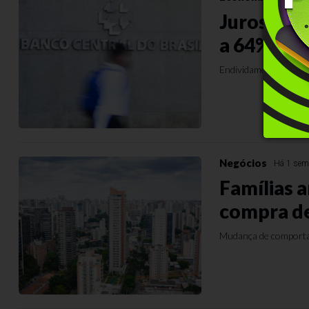
Juros das
a 64% ao a
Endividamento alcan
Negócios
Há 1 se
Famílias 
compra de
Mudança de comportam