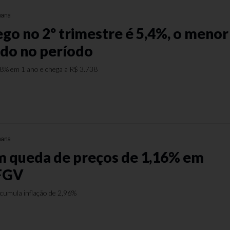
mana
o no 2º trimestre é 5,4%, o menor
ado no período
8% em 1 ano e chega a R$ 3.738
mana
 queda de preços de 1,16% em
 FGV
acumula inflação de 2,96%