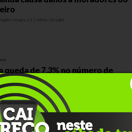
eiro
ingidos chegou a 1,1 milhão, diz Light
mana
ra queda de 7,3% no número de
s no 1º semestre
de 2001, início da série de balanços
mana