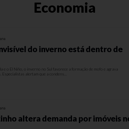
Economia
mana
nvisível do inverno está dentro de
 e o El Niño, o inverno no Sul favorece a formação de mofo e agrava
. Especialistas alertam que a condens...
mana
inho altera demanda por imóveis n