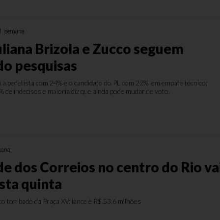
1 semana
uliana Brizola e Zucco seguem
do pesquisas
a pedetista com 24% e o candidato do PL com 22%, em empate técnico;
 de indecisos e maioria diz que ainda pode mudar de voto.
mana
e dos Correios no centro do Rio va
esta quinta
to tombado da Praça XV; lance é R$ 53,6 milhões