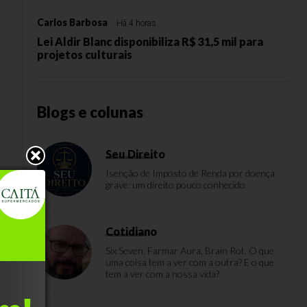
Carlos Barbosa
Há 4 horas
Lei Aldir Blanc disponibiliza R$ 31,5 mil para
projetos culturais
Blogs e colunas
Seu Direito
Isenção de Imposto de Renda por doença
grave: um direito pouco conhecido
Cotidiano
Six Seven, Farmar Aura, Brain Rot. O que
uma coisa tem a ver com a outra? E o que
tem a ver com a nossa vida?