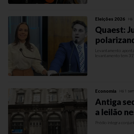
Eleições 2026
Há 
Quaest: J
polarizan
Levantamento aponta 
levantamento tem 31%
Economia
Há 1 se
Antiga sed
a leilão n
Prédio integra conjun