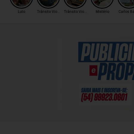
Luto
Trânsito Violento
Trânsito Violento
Mistério
Carlos B