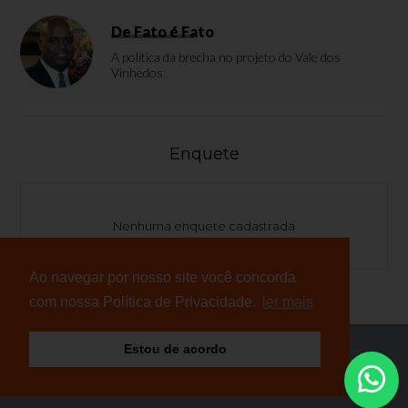
De Fato é Fato
A política da brecha no projeto do Vale dos
Vinhedos
Enquete
Nenhuma enquete cadastrada
Ao navegar por nosso site você concorda
com nossa Política de Privacidade.
ler mais
Estou de acordo
© Copyright 2026 - NB Notícias - Todos os direitos
reservados