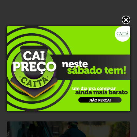
* O conteúdo de cada comentário é de responsabilidade de quem
realizá-lo. Nos reservamos ao direito de reprovar ou eliminar
comentários em desacordo com o propósito do site ou que
contenham palavras ofensivas.
500
caracteres restantes.
Comentar