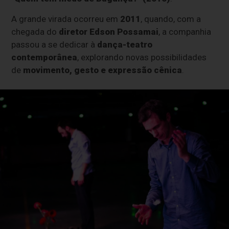
A grande virada ocorreu em
2011
, quando, com a
chegada do
diretor Edson Possamai
, a companhia
passou a se dedicar à
dança-teatro
contemporânea
, explorando novas possibilidades
de
movimento, gesto e expressão cênica
.