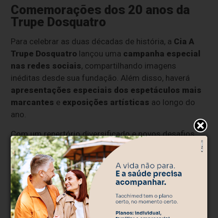
Comemorações dos 20 anos da
Trupe Dosquatro
Para celebrar as duas décadas de história, a
Cia A
Trupe Dosquatro
lançou uma
campanha especial
nas redes sociais
, compartilhando imagens
inéditas desde sua fundação. Além disso, haverá
apresentações especiais dos espetáculos mais
marcantes
e
exposições artísticas
ao longo do
ano.
Com um repertório diversificado e novos desafios
pela frente, a companhia reafirma seu compromisso
com a
arte e a inovação
, encantando plateias e
inspirando novas gerações de artistas.
Acompanhe as novidades:
www.atrupedosquatro.com.br