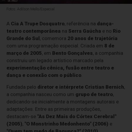
Fotos: Adilson Mello/Especial
A
Cia A Trupe Dosquatro
, referência na
dança-
teatro contemporânea
na
Serra Gaúcha
e no
Rio
Grande do Sul
, comemora
20 anos de trajetória
com uma programação especial. Criada em
8 de
março de 2005
, em
Bento Gonçalves
, a companhia
construiu um legado artístico marcado pela
experimentação cênica, fusão entre teatro e
dança e conexão com o público
.
Fundada pelo
diretor e intérprete Cristian Bernich
,
a companhia nasceu como um
grupo de teatro
,
dedicando-se inicialmente a montagens autorais e
adaptações. Entre as primeiras produções,
destacam-se
"As Dez Mais do Córtex Cerebral"
(2005)
,
"O Monstrinho Medonhento" (2006)
e
"Quem tem medo de Bagunça?" (2010)
.