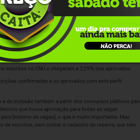
em breve, o MGI anunciará a segunda edição do Concurso
 público pelo perfil dos aprovados. Os dados mostram que 
são 24,5% dos aprovados.
os inscritos no CNU e chegaram a 2,29% dos aprovados.
rições confirmadas e os aprovados com este perfil
s e de inclusão também a partir dos concursos públicos par
idenciou que houve aprovação para todas as vagas
m piso [mínimo de vagas], o que é muito importante. Mas
 de inscritos, sem contar o cadastro de reserva, que tem