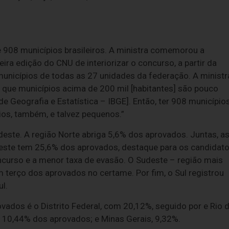
08 municípios brasileiros. A ministra comemorou a
a edição do CNU de interiorizar o concurso, a partir da
municípios de todas as 27 unidades da federação. A ministr
ue municípios acima de 200 mil [habitantes] são pouco
e Geografia e Estatística – IBGE]. Então, ter 908 município
os, também, e talvez pequenos.”
este. A região Norte abriga 5,6% dos aprovados. Juntas, a
ste tem 25,6% dos aprovados, destaque para os candidat
oncurso e a menor taxa de evasão. O Sudeste – região mais
 terço dos aprovados no certame. Por fim, o Sul registrou
l.
ados é o Distrito Federal, com 20,12%, seguido por e Rio 
 10,44% dos aprovados; e Minas Gerais, 9,32%.