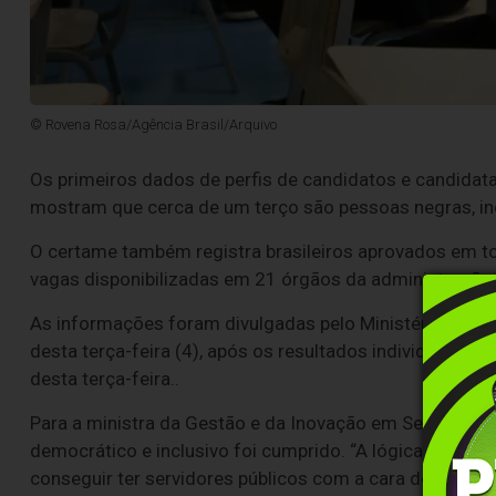
© Rovena Rosa/Agência Brasil/Arquivo
Os primeiros dados de perfis de candidatos e candidat
mostram que cerca de um terço são pessoas negras, in
O certame também registra brasileiros aprovados em to
vagas disponibilizadas em 21 órgãos da administração p
As informações foram divulgadas pelo Ministério da Ge
desta terça-feira (4), após os resultados individuais d
desta terça-feira..
Para a ministra da Gestão e da Inovação em Serviços P
democrático e inclusivo foi cumprido. “A lógica da demo
conseguir ter servidores públicos com a cara do Brasil