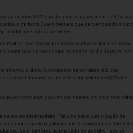
tos aprovados, 63% são do gênero masculino e de 37% são
ovados, a ministra Dueck destaca que, se comparado a outr
aprovadas que outros certames.
entual de inscritos no processo seletivo tenha sido maior
m a maior taxa de não comparecimento no dia da prova, em
no entanto, o bloco 5, composto de carreiras públicas
l e direitos humanos, as mulheres equivalem a 60,3% das
rmação, os aprovados são, em sua maioria, do sexo masculin
e da sociedade brasileira. “Há uma baixa participação de
res econômicos de regulação que, historicamente, também,
raduação, seja, também, no mercado de trabalho. Isso se