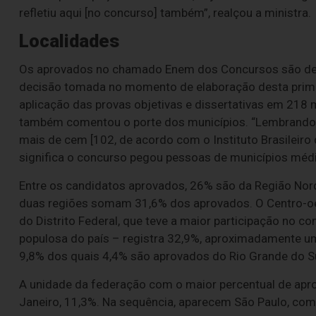
refletiu aqui [no concurso] também”, realçou a ministra.
Localidades
Os aprovados no chamado Enem dos Concursos são de 9
decisão tomada no momento de elaboração desta primeir
aplicação das provas objetivas e dissertativas em 218 
também comentou o porte dos municípios. “Lembrando q
mais de cem [102, de acordo com o Instituto Brasileiro d
significa o concurso pegou pessoas de municípios médi
Entre os candidatos aprovados, 26% são da Região Nord
duas regiões somam 31,6% dos aprovados. O Centro-oe
do Distrito Federal, que teve a maior participação no c
populosa do país – registra 32,9%, aproximadamente um
9,8% dos quais 4,4% são aprovados do Rio Grande do Su
A unidade da federação com o maior percentual de aprov
Janeiro, 11,3%. Na sequência, aparecem São Paulo, com