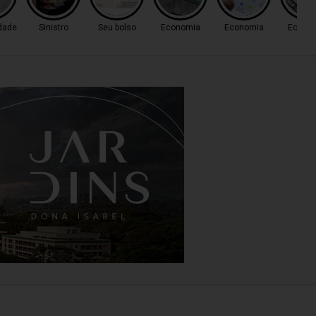
dade
Sinistro
Seu bolso
Economia
Economia
Econo