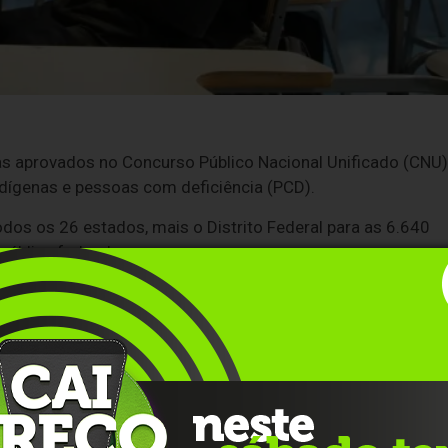
as aprovados no Concurso Público Nacional Unificado (CNU)
dígenas e pessoas com deficiência (PCD).
dos os 26 estados, mais o Distrito Federal para as 6.640
ública federal.
stão e da Inovação em Serviços Públicos (MGI) na tarde
e todos os candidatos
terem sido disponibilizados
na man
úblicos, Esther Dweck, o compromisso do primeiro CNU ser
cratização, de ter mais diversidade no serviço público,
. Esse era o nosso grande objetivo com esse concurso e