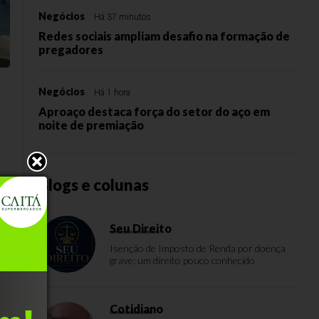
Negócios
Há 37 minutos
Redes sociais ampliam desafio na formação de
pregadores
Negócios
Há 1 hora
Aproaço destaca força do setor do aço em
noite de premiação
Blogs e colunas
hã
Seu Direito
Isenção de Imposto de Renda por doença
grave: um direito pouco conhecido
Cotidiano