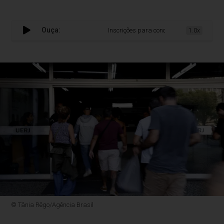
Ouça:
Inscrições para concurso da Ebserh termi
1.0x
© Tânia Rêgo/Agência Brasil