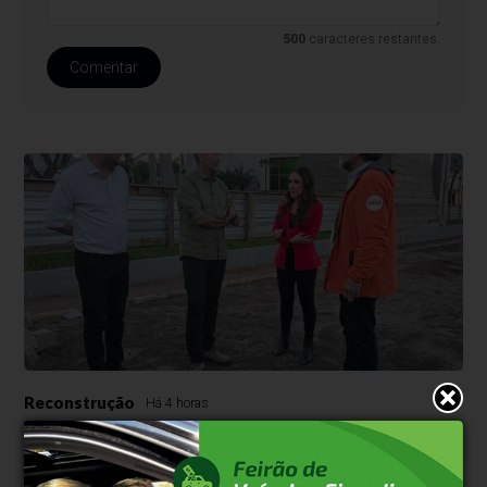
500
caracteres restantes.
Comentar
Reconstrução
Há 4 horas
Ministro da Integração e do
Desenvolvimento Regional visita Santa