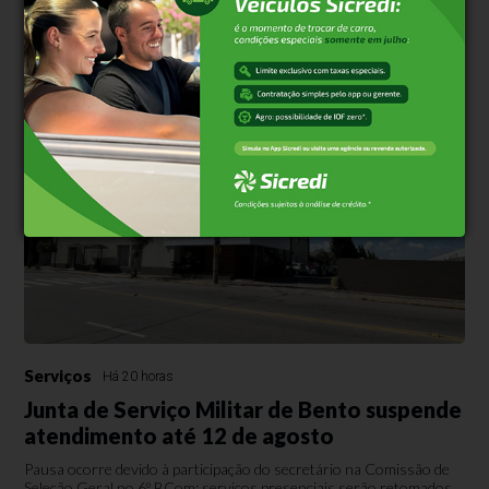
Tereza
Waldez Góes acompanhou a prefeita Gisele Caumo em obras de
contenção e recebeu solicitações de recursos para estradas
afetadas pelas cheias do Rio Taquari
Serviços
Há 20 horas
Junta de Serviço Militar de Bento suspende
atendimento até 12 de agosto
Pausa ocorre devido à participação do secretário na Comissão de
Seleção Geral no 6º BCom; serviços presenciais serão retomados