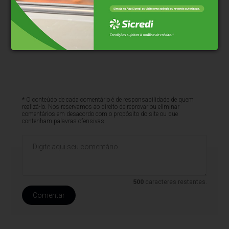
* O conteúdo de cada comentário é de responsabilidade de quem
realizá-lo. Nos reservamos ao direito de reprovar ou eliminar
comentários em desacordo com o propósito do site ou que
contenham palavras ofensivas.
500
caracteres restantes.
Comentar