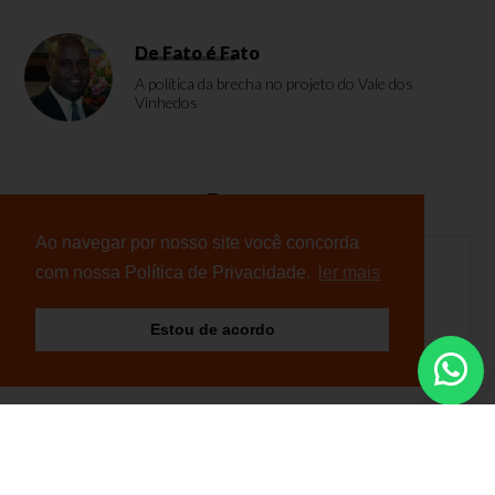
De Fato é Fato
A política da brecha no projeto do Vale dos
Vinhedos
Enquete
Ao navegar por nosso site você concorda
com nossa Política de Privacidade.
ler mais
Nenhuma enquete cadastrada
Estou de acordo
© Copyright 2026 - NB Notícias - Todos os direitos
reservados