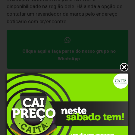
disponibilidade na região dele. Há ainda a opção de
contatar um revendedor da marca pelo endereço
boticario.com.br/encontre.
Clique aqui e faça parte do nosso grupo no
WhatsApp