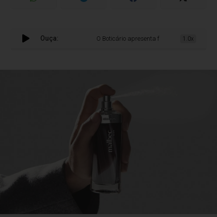
Ouça:
O Boticário apresenta fragrância mais moder
1.0x