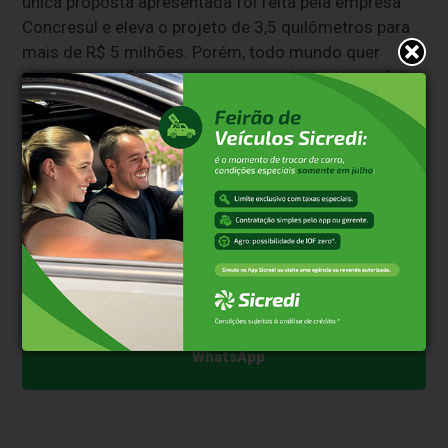
única proposta apresentada foi feita pela empresa
Concresul e eleva o projeto de 3,5 quilômetros para
mais de R$ 5 milhões. Porém, todo mundo quer
saber se a prefeitura vai arrumar o deplorável asfalto
da rodovia, além de investir nessa construção.
Timidamente, o poder público diz que sim. Mas é
esperar para ver.
Clique aqui e faça parte do nosso grupo no
WhatsApp