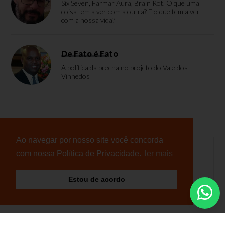
Six Seven, Farmar Aura, Brain Rot. O que uma
coisa tem a ver com a outra? E o que tem a ver
com a nossa vida?
De Fato é Fato
A política da brecha no projeto do Vale dos
Vinhedos
Enquete
Ao navegar por nosso site você concorda
com nossa Política de Privacidade.
ler mais
Nenhuma enquete cadastrada
Estou de acordo