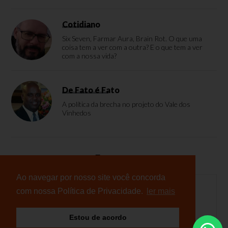
Cotidiano
Six Seven, Farmar Aura, Brain Rot. O que uma
coisa tem a ver com a outra? E o que tem a ver
com a nossa vida?
De Fato é Fato
A política da brecha no projeto do Vale dos
Vinhedos
Enquete
Ao navegar por nosso site você concorda
com nossa Política de Privacidade.
ler mais
Nenhuma enquete cadastrada
Estou de acordo