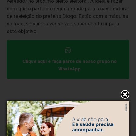
vereador no próximo pleito eleitoral. A ideia é fazer
com que o partido chegue grande para a candidatura
de reeleição do prefeito Diogo. Estão com a máquina
na mão, só vamos ver se vão saber conduzir para
este objetivo.
Clique aqui e faça parte do nosso grupo no
WhatsApp