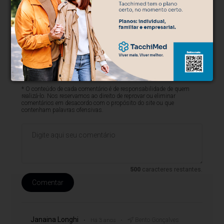
* O conteúdo de cada comentário é de responsabilidade de quem
realizá-lo. Nos reservamos ao direito de reprovar ou eliminar
comentários em desacordo com o propósito do site ou que
contenham palavras ofensivas.
500
caracteres restantes.
Comentar
Janaina Longhi
Bento Gonçalves
Há 3 anos