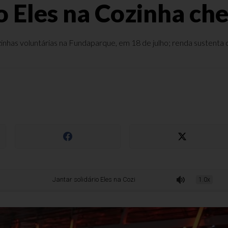
o Eles na Cozinha ch
nhas voluntárias na Fundaparque, em 18 de julho; renda sustenta
Jantar solidário Eles na Cozinha chega à 26ª edição
1.0x