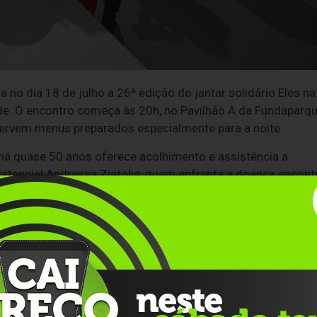
no dia 18 de julho a 26ª edição do jantar solidário Eles na
de. O encontro começa às 20h, no Pavilhão A da Fundaparqu
servem menus preparados especialmente para a noite.
 há quase 50 anos oferece acolhimento e assistência a
stencial Andressa Zietolie, quem enfrenta a doença encont
ento psicológico, nutricional, fisioterapêutico e médico 
para quem vem de outras cidades se tratar em Bento
inhos e espumantes, e apresentação do cantor italiano Lucia
 amor que a Liga de Combate ao Câncer oferece. É a