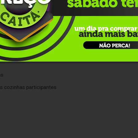
 a presidente da entidade, Maria Lúcia Severa.
níveis na sede da Liga de Combate ao Câncer ou diretamente
es
s cozinhas participantes