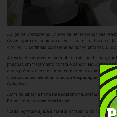
A Liga de Combate ao Câncer de Bento Gonçalves realiza 
Cozinha, um dos maiores eventos beneficentes da cida
e reúne 15 cozinhas comandadas por voluntários, que 
A renda dos ingressos sustenta o trabalho da Liga, que
pessoas em tratamento contra o câncer. No Centro Assi
apoio prático: acesso a medicamentos e exames, atendim
diversas especialidades, além de hospedagem gratuita 
Gonçalves.
Além do jantar, a noite terá sobremesa, coffee table, v
Bruno, com patrocínio da Havan.
"Cada ingresso ajuda a manter o trabalho de cuidado e