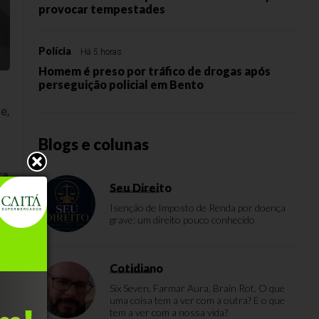
provocar tempestades
Polícia
Há 5 horas
Homem é preso por tráfico de drogas após
perseguição policial em Bento
e,
Blogs e colunas
ra
Seu Direito
em
Isenção de Imposto de Renda por doença
grave: um direito pouco conhecido
no
Cotidiano
Six Seven, Farmar Aura, Brain Rot. O que
uma coisa tem a ver com a outra? E o que
tem a ver com a nossa vida?