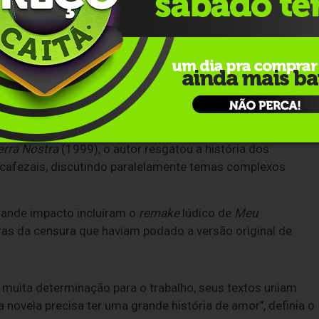
 Manchete, a trama revolucionou o mercado
eslumbrantes locações externas, explorando a força e
lobo, criou a saga do coronel José Inocêncio nas
 Pantanal, ganhou um aclamado
remake
décadas depois
erra Nostra
(1999), o autor resgatou a história dos
os cafezais, discutindo paralelamente temas complexos
rande impacto incluíram o
remake
lúdico de
Meu
as da censura que haviam podado a versão original de
muita determinação para o trabalho, seus textos uniam
novela precisa ter uma grande história de amor", definia o