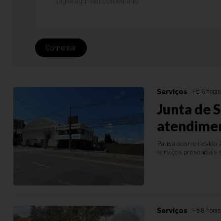
Comentar
Serviços
Há 6 hora
Junta de 
atendimen
Pausa ocorre devido 
serviços presenciais
Serviços
Há 8 hora