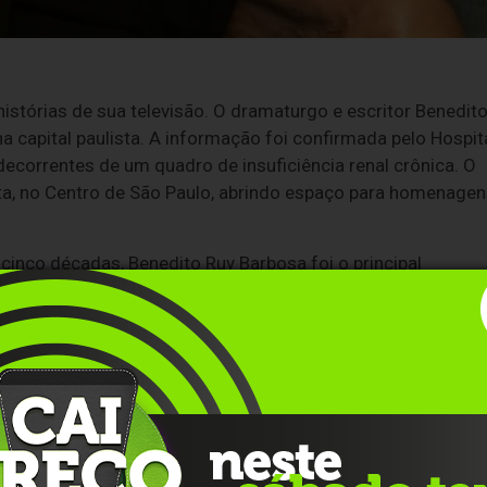
stórias de sua televisão. O dramaturgo e escritor Benedit
a capital paulista. A informação foi confirmada pelo Hospit
ecorrentes de um quadro de insuficiência renal crônica. O
sta, no Centro de São Paulo, abrindo espaço para homenage
nco décadas, Benedito Ruy Barbosa foi o principal
 brasileiras, transformando o campo, a lida da terra e o
a teledramaturgia nacional.
al
to conviveu desde a infância com colônias de imigrantes.
r, faxineiro e revisor de jornal. Sua estreia na TV ocorreu
al do país por meio de obras-primas: