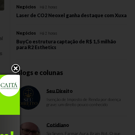
Negócios
Há 2 horas
Laser de CO2 Neoxel ganha destaque com Xuxa
o
Negócios
Há 2 horas
al
BuyCo estrutura captação de R$ 1,5 milhão
para R2 Esthetics
ns
Blogs e colunas
Seu Direito
Isenção de Imposto de Renda por doença
grave: um direito pouco conhecido
Cotidiano
Six Seven, Farmar Aura, Brain Rot. O que