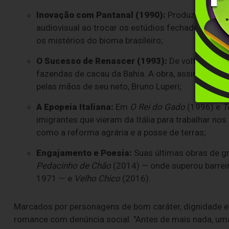
Inovação com Pantanal (1990):
Produzida na TV
audiovisual ao trocar os estúdios fechados por d
os mistérios do bioma brasileiro;
O Sucesso de Renascer (1993):
De volta à TV G
fazendas de cacau da Bahia. A obra, assim como
pelas mãos de seu neto, Bruno Luperi;
A Epopeia Italiana:
Em
O Rei do Gado
(1996) e
T
imigrantes que vieram da Itália para trabalhar n
como a reforma agrária e a posse de terras;
Engajamento e Poesia:
Suas últimas obras de g
Pedacinho de Chão
(2014) — onde superou barreir
1971 — e
Velho Chico
(2016).
Marcados por personagens de bom caráter, dignidade e 
romance com denúncia social. "Antes de mais nada, uma 