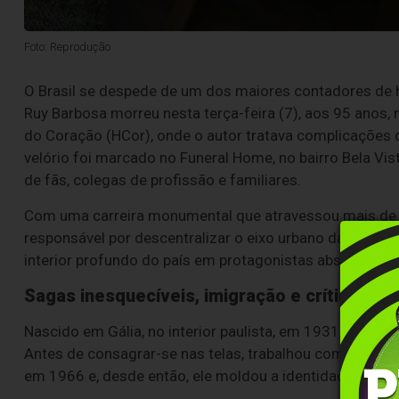
Foto: Reprodução
O Brasil se despede de um dos maiores contadores de hi
Ruy Barbosa morreu nesta terça-feira (7), aos 95 anos, n
do Coração (HCor), onde o autor tratava complicações d
velório foi marcado no Funeral Home, no bairro Bela Vi
de fãs, colegas de profissão e familiares.
Com uma carreira monumental que atravessou mais de ci
responsável por descentralizar o eixo urbano das novelas
interior profundo do país em protagonistas absolutos d
Sagas inesquecíveis, imigração e crítica soci
Nascido em Gália, no interior paulista, em 1931, Benedi
Antes de consagrar-se nas telas, trabalhou como vendedo
em 1966 e, desde então, ele moldou a identidade cultur