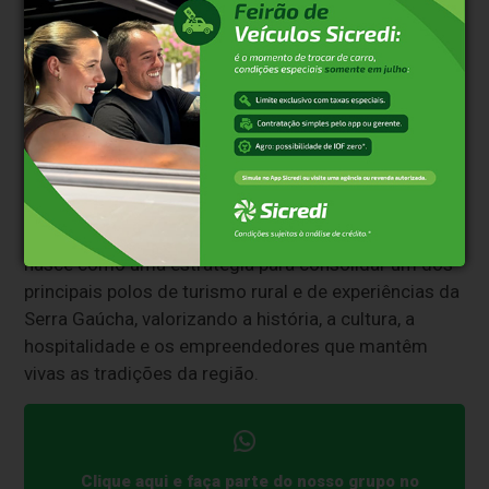
visitantes. O turista pode percorrer vinícolas
familiares e centenárias, degustar produtos
coloniais, conhecer agroindústrias artesanais,
hospedar-se em pousadas e cabanas, visitar parques
de aventura, realizar passeios de ecoturismo,
participar de eventos, vivenciar a cultura italiana e
contemplar algumas das paisagens mais
emblemáticas do interior de Bento Gonçalves.
Mais do que uma mudança de nome, o
Vera Vista
nasce como uma estratégia para consolidar um dos
principais polos de turismo rural e de experiências da
Serra Gaúcha, valorizando a história, a cultura, a
hospitalidade e os empreendedores que mantêm
vivas as tradições da região.
Clique aqui e faça parte do nosso grupo no