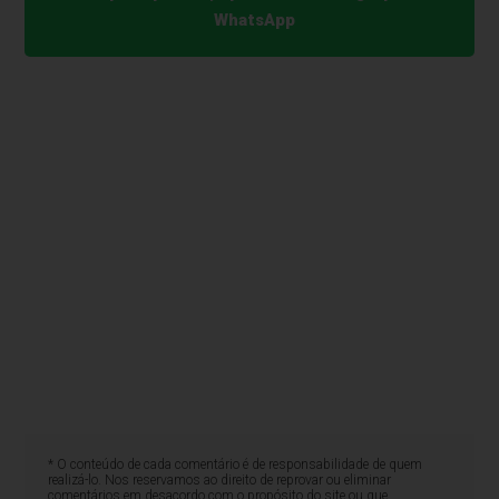
WhatsApp
* O conteúdo de cada comentário é de responsabilidade de quem
realizá-lo. Nos reservamos ao direito de reprovar ou eliminar
comentários em desacordo com o propósito do site ou que