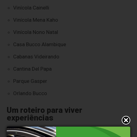
Vinícola Cainelli
Vinícola Mena Kaho
Vinícola Nono Natal
Casa Bucco Alambique
Cabanas Videirando
Cantina Del Papa
Parque Gasper
Orlando Bucco
Um roteiro para viver
experiências
O Vera Vista reúne opções para diferentes perfis de