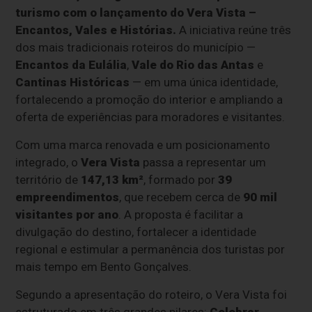
turismo com o lançamento do Vera Vista –
Encantos, Vales e Histórias.
A iniciativa reúne três
dos mais tradicionais roteiros do município —
Encantos da Eulália
,
Vale do Rio das Antas
e
Cantinas Históricas
— em uma única identidade,
fortalecendo a promoção do interior e ampliando a
oferta de experiências para moradores e visitantes.
Com uma marca renovada e um posicionamento
integrado, o
Vera Vista
passa a representar um
território de
147,13 km²
, formado por
39
empreendimentos
, que recebem cerca de
90 mil
visitantes por ano
. A proposta é facilitar a
divulgação do destino, fortalecer a identidade
regional e estimular a permanência dos turistas por
mais tempo em Bento Gonçalves.
Segundo a apresentação do roteiro, o Vera Vista foi
estruturado em três grandes pilares:
Celebrar