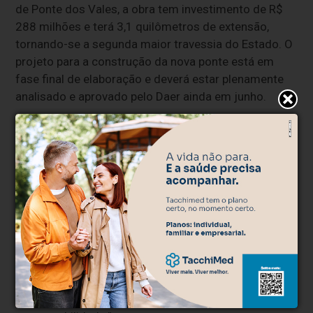
de Ponte dos Vales, a obra tem investimento de R$
288 milhões e terá 3,1 quilômetros de extensão,
tornando-se a segunda maior travessia do Estado. O
projeto para a construção da nova ponte está em
fase final de elaboração e deverá estar plenamente
analisado e aprovado pelo Daer ainda em junho.
O secretário de Logística e Transportes, Clóvis
Magalhães, salienta que as novas pontes da região
dos Vales representam o compromisso do governo
estadual em transformar o Rio Grande do Sul com
obras robustas e preparadas para o futuro. “A região
dos Vales, com destaque para o Vale do Taquari, é
um dos principais motores econômicos do Rio
Grande do Sul, com uma economia altamente
diversificada. Construir estruturas com esse nível
técnico e preparadas para os desafios futuros é
investir no desenvolvimento de todo o Estado com