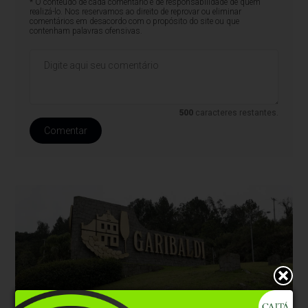
* O conteúdo de cada comentário é de responsabilidade de quem
realizá-lo. Nos reservamos ao direito de reprovar ou eliminar
comentários em desacordo com o propósito do site ou que
contenham palavras ofensivas.
500
caracteres restantes.
Comentar