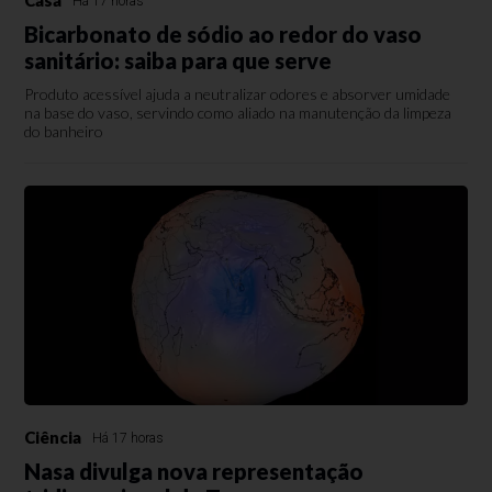
Há 17 horas
Bicarbonato de sódio ao redor do vaso
sanitário: saiba para que serve
Produto acessível ajuda a neutralizar odores e absorver umidade
na base do vaso, servindo como aliado na manutenção da limpeza
do banheiro
Ciência
Há 17 horas
Nasa divulga nova representação