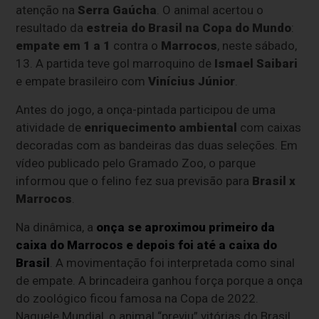
atenção na
Serra Gaúcha
. O animal acertou o
resultado da
estreia do Brasil na Copa do Mundo
:
empate em 1 a 1
contra o
Marrocos
, neste sábado,
13. A partida teve gol marroquino de
Ismael Saibari
e empate brasileiro com
Vinícius Júnior
.
Antes do jogo, a onça-pintada participou de uma
atividade de
enriquecimento ambiental
com caixas
decoradas com as bandeiras das duas seleções. Em
vídeo publicado pelo Gramado Zoo, o parque
informou que o felino fez sua previsão para
Brasil x
Marrocos
.
Na dinâmica, a
onça se aproximou primeiro da
caixa do Marrocos e depois foi até a caixa do
Brasil
. A movimentação foi interpretada como sinal
de empate. A brincadeira ganhou força porque a onça
do zoológico ficou famosa na Copa de 2022.
Naquele Mundial, o animal “previu” vitórias do Brasil