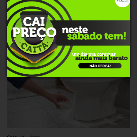
Golpes
Há 6 minutos
Prefeitura alerta para golpe sobre falsas
irregularidades em alvarás
Golpistas utilizam nome de setor inexistente para enviar links
maliciosos; Executivo reforça que não encaminha links e divulga
canais oficiais
Casa