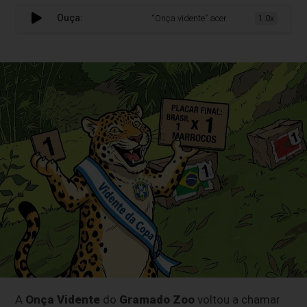
Ouça:
“Onça vidente” acerta e Brasil fica no em
1.0x
A
Onça Vidente
do
Gramado Zoo
voltou a chamar