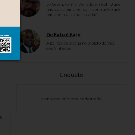
Six Seven, Farmar Aura, Brain Rot. O que
uma coisa tem a ver com a outra? E o que
tem a ver com a nossa vida?
De Fato é Fato
A política da brecha no projeto do Vale
dos Vinhedos
Enquete
Nenhuma enquete cadastrada
s