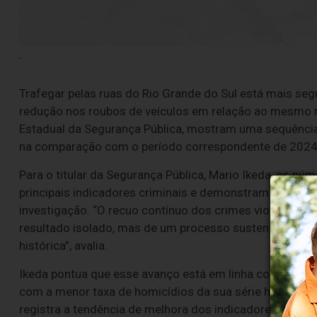
-
Trafegar pelas ruas do Rio Grande do Sul está mais seg
redução nos roubos de veículos em relação ao mesmo m
Estadual da Segurança Pública, mostram uma sequência
na comparação com o período correspondente de 2024,
Para o titular da Segurança Pública, Mario Ikeda, os n
principais indicadores criminais e demonstram o impact
investigação. “O recuo contínuo dos crimes violentos l
resultado isolado, mas de um processo sustentado, qu
histórica”, avalia.
Ikeda pontua que esse avanço está em linha com estudo
com a menor taxa de homicídios da sua série histórica, 
registra a tendência de melhora dos indicadores no Ri