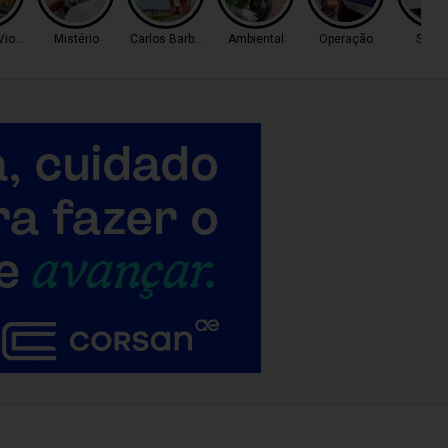
Violento
Mistério
Carlos Barbosa
Ambiental
Operação
Servi