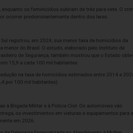
s, enquanto os feminicídios subiram de três para sete. O cri
por ocorrer predominantemente dentro dos lares.
 Sul registrou, em 2024, sua menor taxa de homicídios da
ta menor do Brasil. O estudo, elaborado pelo Instituto de
rasileiro de Segurança, também mostrou que o Estado obte
om 15,9 a cada 100 mil habitantes.
r redução na taxa de homicídios estimados entre 2014 e 202
4 por 100 mil habitantes).
 à Brigada Militar e à Polícia Civil. Os automóveis vão
ntrega, os investimentos em viaturas e equipamentos para 
omente em 2026.
ões da Delegacia Especializada no Atendimento à Mulher