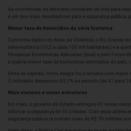
As ocorrências de latrocínio oscilaram de três para sei
é um dos mais desafiadores para a segurança pública, 
Menor taxa de homicídios da série histórica
Conforme dados do Atlas da Violência, o Rio Grande do
série histórica (15,2 a cada 100 mil habitantes) e a quin
Pesquisas Econômicas Aplicadas (Ipea) e pelo Fórum B
a quarta menor taxa de homicídios estimados do país, c
Entre as capitais, Porto Alegre foi a terceira com maio
O indicador despencou 65,1% no período (de 47 para 16,
Mais viaturas e novas estruturas
Em maio, o governo do Estado entregou 47 novas viaturas
reforçar a segurança de 35 cidades. Com essa última e
segurança pública já somam mais de R$ 70 milhões s
Além disso, a Polícia Civil inaugurou as novas instalaç