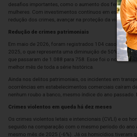
desafios importantes, como o aumento dos feminicídios,
mulheres. Com investimentos contínuos em estrutura, te
redução dos crimes, avançar na proteção da vida e na s
Redução de crimes patrimoniais
Em maio de 2026, foram registrados 104 casos de roub
2025, o que representa uma diminuição de 50%. Vale d
que passaram de 1.088 para 758. Esse foi o nono mês c
melhor mês de toda a série histórica.
Ainda nos delitos patrimoniais, os incidentes em trans
ocorrências em estabelecimentos comerciais caíram de 
nenhum roubo a banco, mesmo índice do ano passado. 
Crimes violentos em queda há dez meses
Os crimes violentos letais e intencionais (CVLI) e os
seguido na comparação com o mesmo período do ano an
mesmo mês de 2025 (-6%). Já os homicídios tiveram q