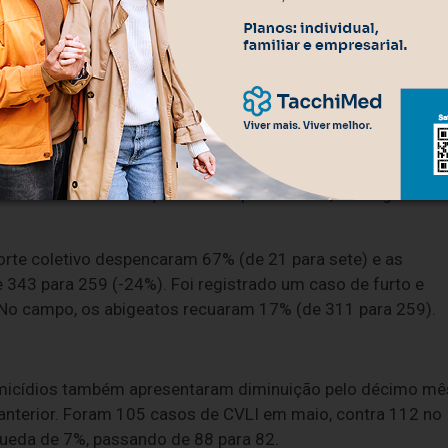
 que exige a intensificação das políticas de proteção às
cnologia e capacitação dos policiais, o objetivo é manter a
egurança da população”, afirma.
o de veículo, contra 208 ocorrências no mesmo período de
estacar também a redução de 30% nos roubos a pedestre,
onsecutivo de retração desse tipo de crime, e o segundo
porte coletivo despencaram 67% (de 21 para sete) e as
343 para 259 (-24%). Foi registrado um caso de furto e
No campo, os abigeatos recuaram 17% (de 311 para 259).
 homicídios também apresentaram diminuição pelo décimo mê
terior. Foram 105 casos de CVLI em maio, contra 112 no
ueda de 7%, passando de 88 para 82.