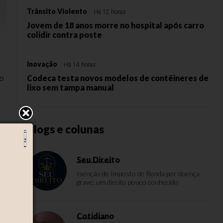
Trânsito Violento
Há 12 horas
Jovem de 18 anos morre no hospital após carro
colidir contra poste
Inovação
Há 14 horas
io
Codeca testa novos modelos de contêineres de
lixo sem tampa manual
Blogs e colunas
Seu Direito
ie
Isenção de Imposto de Renda por doença
grave: um direito pouco conhecido
do
Cotidiano