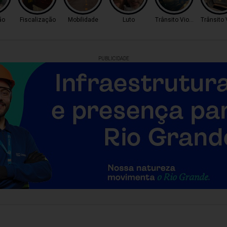
ão
Fiscalização
Mobilidade
Luto
Trânsito Violento
Trânsito 
PUBLICIDADE