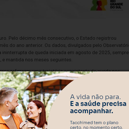
uro. Pelo décimo mês consecutivo, o Estado registrou
ês do ano anterior. Os dados, divulgados pelo Observatór
 ininterrupta de queda iniciada em agosto de 2025, sempre
 e mantida nos meses seguintes.
úmeros reforçam uma trajetória consistente de queda nos
o direto das ações integradas de policiamento e
etais e dos homicídios confirma que não se trata de um
e já havia consolidado 2025 como o ano mais seguro da sér
s nacionais, como o Atlas da Violência, que aponta o Esta
e o Anuário do Fórum Brasileiro de Segurança Pública, que
o Grande do Sul. “Ao mesmo tempo, seguimos atentos a