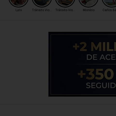
Luto
Trânsito Violento
Trânsito Violento
Mistério
Carlos B