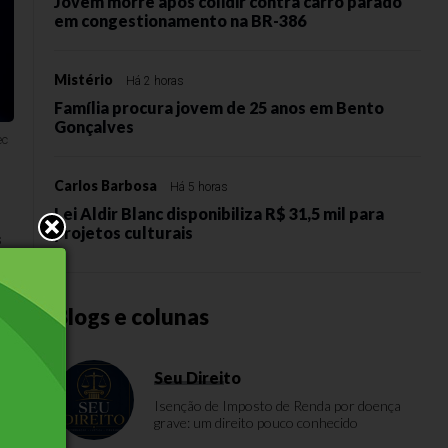
Jovem morre após colidir contra carro parado
em congestionamento na BR-386
Mistério
Há 2 horas
Família procura jovem de 25 anos em Bento
Gonçalves
ec
Carlos Barbosa
Há 5 horas
Lei Aldir Blanc disponibiliza R$ 31,5 mil para
projetos culturais
s
is
Blogs e colunas
Seu Direito
ão
Isenção de Imposto de Renda por doença
grave: um direito pouco conhecido