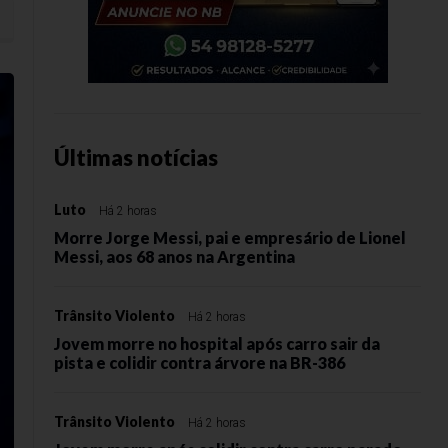
s de R$ 1,4 milhão em negócios durante feiras
Últimas notícias
Luto
Há 2 horas
Morre Jorge Messi, pai e empresário de Lionel
Messi, aos 68 anos na Argentina
Trânsito Violento
Há 2 horas
Jovem morre no hospital após carro sair da
pista e colidir contra árvore na BR-386
Trânsito Violento
Há 2 horas