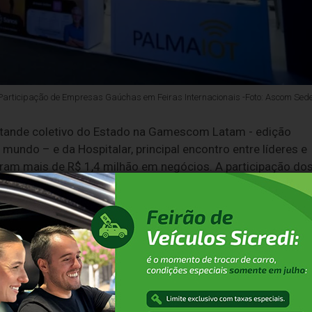
 Participação de Empresas Gaúchas em Feiras Internacionais -Foto: Ascom Sed
tande coletivo do Estado na Gamescom Latam - edição
mundo – e da Hospitalar, principal encontro entre líderes e
aram mais de R$ 1,4 milhão em negócios. A participação do
o, por meio da Secretaria de Desenvolvimento Econômico
o de Empresas Gaúchas em Feiras Internacionais e Naciona
l nos espaços.
, que aconteceu entre os dias 30 de abril e 3 de maio, em S
 mais de R$1 milhão, além de prospectarem outros 105, com
óximos doze meses.