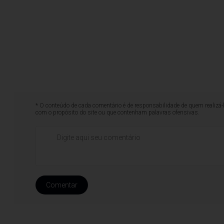
* O conteúdo de cada comentário é de responsabilidade de quem realizá-
com o propósito do site ou que contenham palavras ofensivas.
Comentar