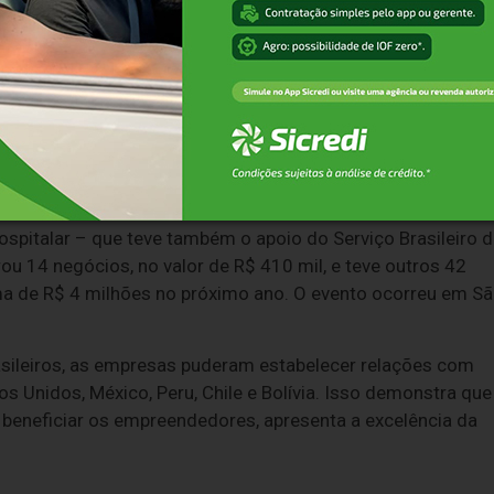
res, entusiastas e empresas do setor de games – os
egócios, ampliando as chances de colaboração e de
articipação na Gamescom Latam viabilizada pelo governo do
roca de experiências e consolida a presença gaúcha no
spitalar – que teve também o apoio do Serviço Brasileiro 
u 14 negócios, no valor de R$ 410 mil, e teve outros 42
ma de R$ 4 milhões no próximo ano. O evento ocorreu em S
ileiros, as empresas puderam estabelecer relações com
s Unidos, México, Peru, Chile e Bolívia. Isso demonstra que
 beneficiar os empreendedores, apresenta a excelência da