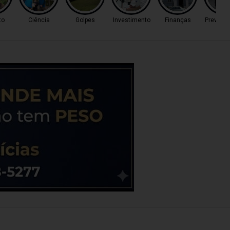
to
Ciência
Golpes
Investimento
Finanças
Previsã