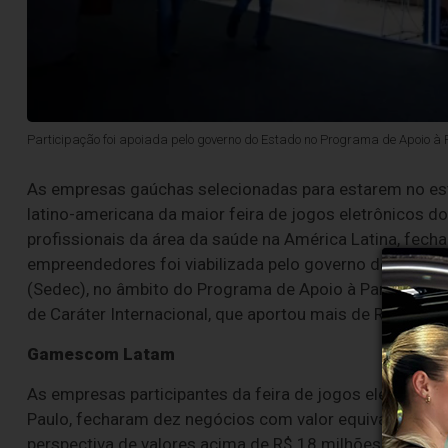
Participação foi apoiada pelo governo do Estado no Programa de Apoio à
As empresas gaúchas selecionadas para estarem no es
latino-americana da maior feira de jogos eletrônicos do 
profissionais da área da saúde na América Latina, fech
empreendedores foi viabilizada pelo governo do Estad
(Sedec), no âmbito do Programa de Apoio à Participaçã
de Caráter Internacional, que aportou mais de R$162 mi
Gamescom Latam
As empresas participantes da feira de jogos eletrônicos
Paulo, fecharam dez negócios com valor equivalente a
perspectiva de valores acima de R$ 18 milhões nos pr