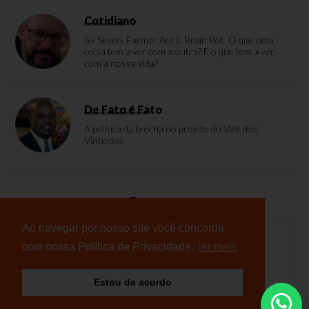
Cotidiano
Six Seven, Farmar Aura, Brain Rot. O que uma
coisa tem a ver com a outra? E o que tem a ver
com a nossa vida?
De Fato é Fato
A política da brecha no projeto do Vale dos
Vinhedos
Enquete
Ao navegar por nosso site você concorda
com nossa Política de Privacidade.
ler mais
Nenhuma enquete cadastrada
Estou de acordo