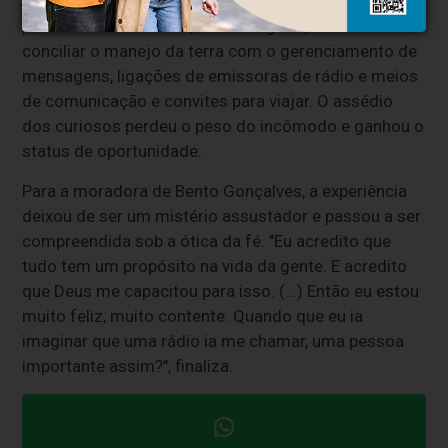
Criada de forma humilde pelos avós e acostumada à
pacata vida da lavoura, Priscila agora precisa
conciliar o manejo da terra com o gerenciamento de
mensagens, ligações de emissoras de rádio e meios
de comunicação e convites para viajar. O assédio
dos curiosos perdeu o peso do incômodo e ganhou o
status de oportunidade.
Para a moradora de Bento Gonçalves, a experiência
deixou de ser um mistério assustador e passou a ser
compreendida sob a ótica da fé. "Eu acredito que
tudo tem um propósito na vida da gente. E acredito
que Deus me capacitou para isso. (...) Então eu estou
muito feliz, muito contente. Quando que eu ia
imaginar que uma rádio ia me chamar, uma pessoa
importante assim?", finaliza.