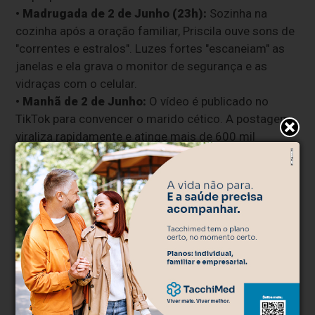
• Madrugada de 2 de Junho (23h):
Sozinha na
cozinha após a oração familiar, Priscila ouve sons de
"correntes e estralos". Luzes fortes "escaneiam" as
janelas e ela grava o monitor de segurança e as
vidraças com o celular.
• Manhã de 2 de Junho:
O vídeo é publicado no
TikTok para convencer o marido cético. A postagem
viraliza rapidamente e atinge mais de 600 mil
visualizações.
• Noite de 5 de Junho (20h30):
O fenômeno sonoro
e luminoso se repete na propriedade rural. Desta vez,
Priscila, o marido e os funcionários testemunham
juntos o momento em que a fonte de luz desaparece
no ar.
Um Novo Propósito na Linha
Tomasi