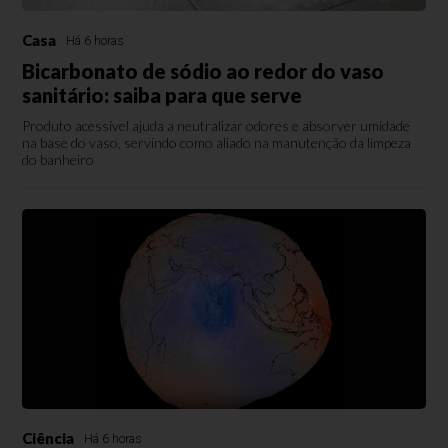
Casa
Há 6 horas
Bicarbonato de sódio ao redor do vaso
sanitário: saiba para que serve
Produto acessível ajuda a neutralizar odores e absorver umidade
na base do vaso, servindo como aliado na manutenção da limpeza
do banheiro
Ciência
Há 6 horas