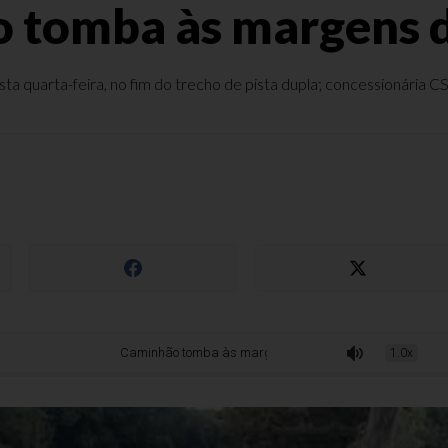
 tomba às margens 
 quarta-feira, no fim do trecho de pista dupla; concessionária CSG 
Caminhão tomba às margens da BR-470
1.0x