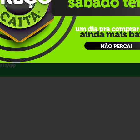
izar o destombamento e a remoção da estrutura.
 motoristas a
redobrarem a atenção
e reduzirem a
 caminhão se encontra fora do leito asfáltico, as faixas de
eios ou congestionamentos severos no trecho até o
 no instante em que o guincho iniciar as manobras de
hatsApp