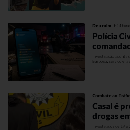
Deu ruim
Há 4 hora
Polícia Ci
comandado
Investigação aponta 
Barbosa; serviço era 
Combate ao Tráfi
Casal é p
drogas e
Investigados de 19 e 