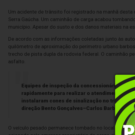
Um acidente de trânsito foi registrado na manhã desta q
Serra Gaúcha. Um caminhão de carga acabou tombando 
município. Apesar do susto e dos danos materiais na est
De acordo com as informações coletadas junto às autorid
quilômetro de aproximação do perímetro urbano barbos
trecho de pista dupla da rodovia federal. O caminhão p
asfalto.
Equipes de inspeção da concessionária
Camin
rapidamente para realizar o atendimento e iso
instalaram cones de sinalização no trecho par
direção Bento Gonçalves–Carlos Barbosa.
O veículo pesado permanece tombado no local e aguar