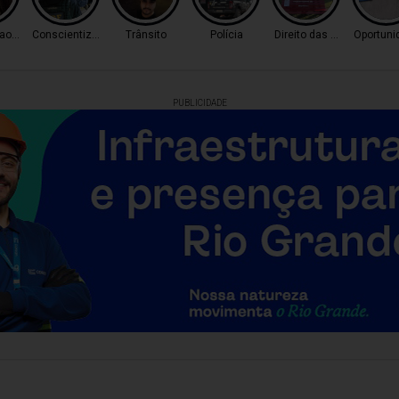
o Tráfico
Conscientização
Trânsito
Polícia
Direito das Mulheres
Oportuni
PUBLICIDADE