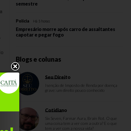
semestre
na
Polícia
Há 3 horas
Empresário morre após carro de assaltantes
capotar e pegar fogo
o
do
Blogs e colunas
Seu Direito
Isenção de Imposto de Renda por doença
grave: um direito pouco conhecido
Cotidiano
Six Seven, Farmar Aura, Brain Rot. O que
uma coisa tem a ver com a outra? E o que
tem a ver com a nossa vida?