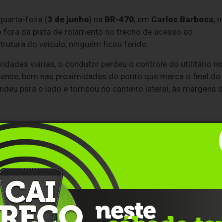
uarta-feira (
3 de junho
) na
BR-470
, em
Carlos Barbosa
, 
fora da pista de rolamento no trecho de acesso ao
rutura do veículo, ninguém ficou ferido.
ades viárias, o condutor perdeu o controle do utilitário n
ense, bem nas proximidades do ponto que marca o final do
endeu para o lado e tombou no canteiro lateral, às margens 
hos da Serra Gaúcha (CSG)
foram acionadas
lar a área. Os funcionários da concessionária
a alertar e orientar os motoristas que trafegam na
da a chegada de um caminhão-guincho de grande porte,