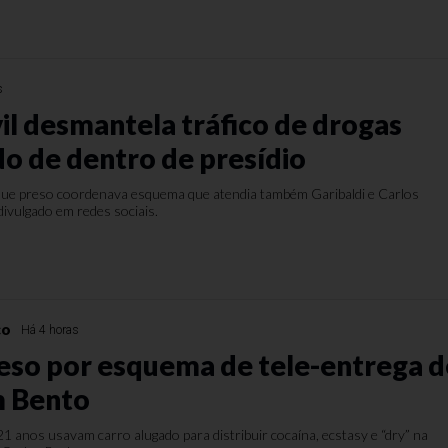
s
vil desmantela tráfico de drogas
 de dentro de presídio
que preso coordenava esquema que atendia também Garibaldi e Carlos
divulgado em redes sociais.
co
Há 4 horas
reso por esquema de tele-entrega d
m Bento
21 anos usavam carro alugado para distribuir cocaína, ecstasy e “dry” na