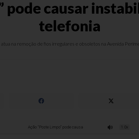
 pode causar instabil
telefonia
E atua na remoção de fios irregulares e obsoletos na Avenida Peri
Ação “Poste Limpo” pode causar instabilidade na internet e telefonia
1.0x