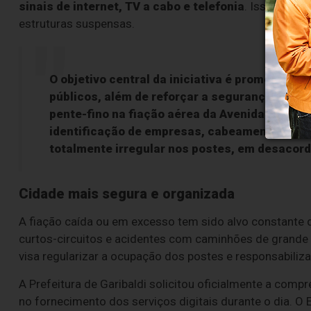
sinais de internet, TV a cabo e telefonia
. Isso ocorr
estruturas suspensas.
O objetivo central da iniciativa é promover a
públicos, além de reforçar a segurança de pe
pente-fino na fiação aérea da Avenida Perimet
identificação de empresas, cabeamentos inut
totalmente irregular nos postes, em desacor
Cidade mais segura e organizada
A fiação caída ou em excesso tem sido alvo constante 
curtos-circuitos e acidentes com caminhões de grande 
visa regularizar a ocupação dos postes e responsabiliz
A Prefeitura de Garibaldi solicitou oficialmente a com
no fornecimento dos serviços digitais durante o dia. O 