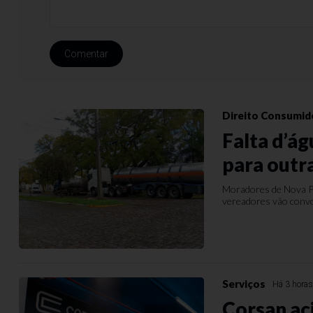
Comentar
Direito Consumid
Falta d’á
para outr
Moradores de Nova Pr
vereadores vão convo
Serviços
Há 3 hora
Corsan ac