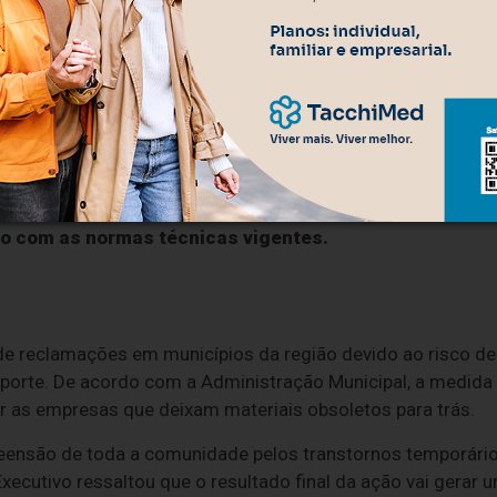
e porque os técnicos estão fazendo cortes físicos de
 limpeza e a organização estética dos espaços
destres e motoristas. As equipes realizam um
ral para retirar cabos excedentes, fios sem
ilizados ou que foram instalados de forma
do com as normas técnicas vigentes.
de reclamações em municípios da região devido ao risco de
porte. De acordo com a Administração Municipal, a medida
ar as empresas que deixam materiais obsoletos para trás.
preensão de toda a comunidade pelos transtornos temporári
Executivo ressaltou que o resultado final da ação vai gerar 