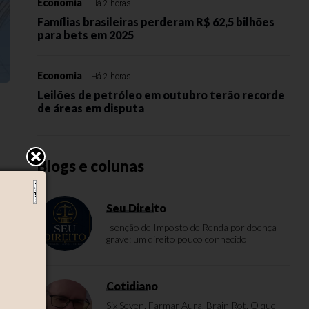
Economia
Há 2 horas
Famílias brasileiras perderam R$ 62,5 bilhões
para bets em 2025
Economia
Há 2 horas
Leilões de petróleo em outubro terão recorde
de áreas em disputa
Blogs e colunas
Seu Direito
e
Isenção de Imposto de Renda por doença
grave: um direito pouco conhecido
Cotidiano
Six Seven, Farmar Aura, Brain Rot. O que