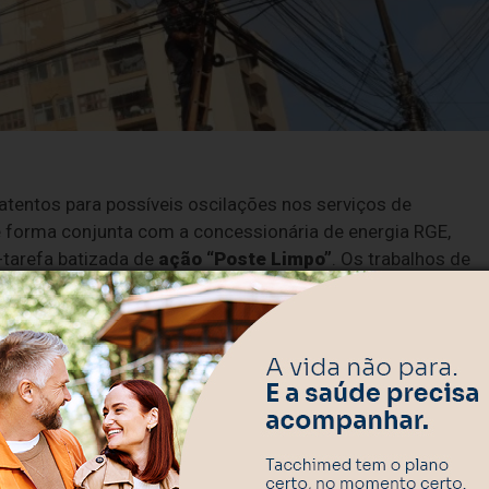
atentos para possíveis oscilações nos serviços de
e forma conjunta com a concessionária de energia RGE,
-tarefa batizada de
ação “Poste Limpo”
. Os trabalhos de
 início a partir das 8h.
cipais de Segurança e Mobilidade Urbana e de Serviços
pes técnicas de técnicos da RGE, operadoras de telefonia 
aúcha.
risco de
interrupções temporárias ou instabilidade nos