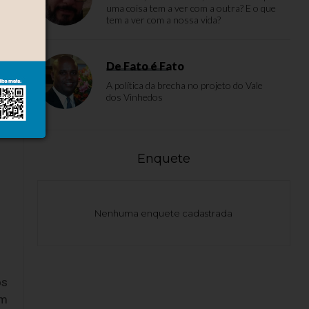
uma coisa tem a ver com a outra? E o que
tem a ver com a nossa vida?
De Fato é Fato
A política da brecha no projeto do Vale
dos Vinhedos
Enquete
Nenhuma enquete cadastrada
os
um