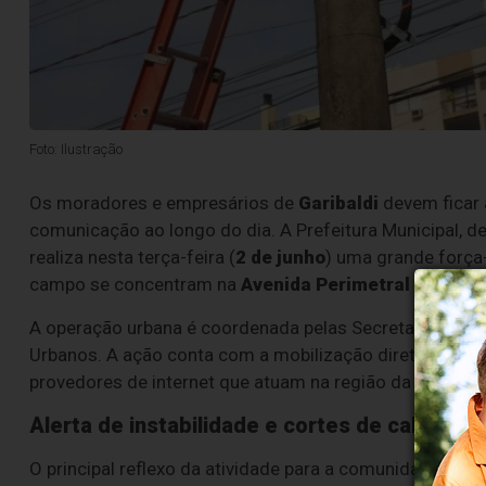
Foto: Ilustração
Os moradores e empresários de
Garibaldi
devem ficar 
comunicação ao longo do dia. A Prefeitura Municipal, d
realiza nesta terça-feira (
2 de junho
) uma grande força
campo se concentram na
Avenida Perimetral
e tiveram
A operação urbana é coordenada pelas Secretarias Muni
Urbanos. A ação conta com a mobilização direta de equi
provedores de internet que atuam na região da Serra G
Alerta de instabilidade e cortes de cabos
O principal reflexo da atividade para a comunidade é o 