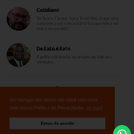
Cotidiano
Six Seven, Farmar Aura, Brain Rot. O que uma
coisa tem a ver com a outra? E o que tem a ver
com a nossa vida?
De Fato é Fato
A política da brecha no projeto do Vale dos
Vinhedos
Enquete
Ao navegar por nosso site você concorda
com nossa Política de Privacidade.
ler mais
Nenhuma enquete cadastrada
Estou de acordo