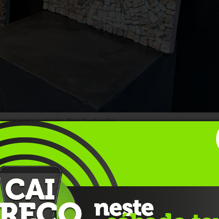
cos pegará a estrada. (Foto: Divulgação)
ferir de perto a riqueza de detalhes e texturas da exposiç
rtista plástica Ana Alice Dalcin Zorzi. A mostra antológica,
icista a essa arte milenar, permanece aberta para visitaçã
unho de 2026
.
 funciona como um painel biográfico e visual. O trabalho
s técnicas manuais de Ana Alice, bem como a força poétic