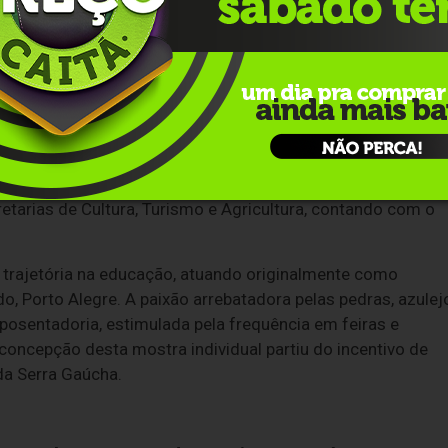
cultura regional.
ortunidade de contemplar, em um único espaço, uma coleção
a.
stá inserido de forma oficial na grade de atividades da
11ª
a iniciativa promovida pela Prefeitura Municipal de Bento
tarias de Cultura, Turismo e Agricultura, contando com o
a trajetória na educação, atuando originalmente como
do, Porto Alegre. A paixão arrebatadora pelas pedras, azulej
osentadoria, estimulada pela frequência em feiras e
 concepção desta mostra individual partiu do incentivo de
 da Serra Gaúcha.