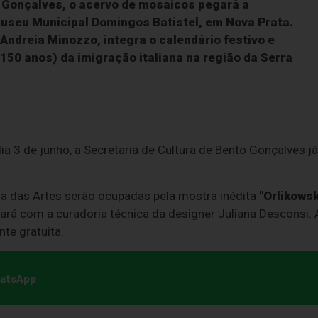
 Gonçalves, o acervo de mosaicos pegará a
useu Municipal Domingos Batistel, em Nova Prata
.
Andreia Minozzo, integra o calendário festivo e
(
150 anos) da imigração italiana
na região da Serra
a 3 de junho, a Secretaria de Cultura de Bento Gonçalves já
sa das Artes serão ocupadas pela mostra inédita
"Orlikowsk
ntará com a curadoria técnica da designer Juliana Desconsi. 
te gratuita.
hatsApp