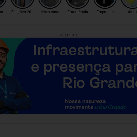
ca
Eleições 2026
Nova casa
Emergência
Empresas
Alert
PUBLICIDADE