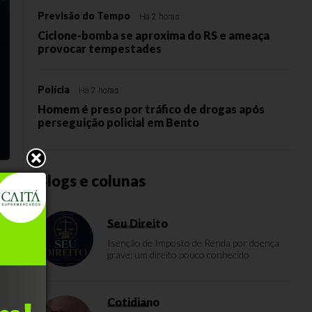
Previsão do Tempo
Há 2 horas
Ciclone-bomba se aproxima do RS e ameaça
provocar tempestades
Polícia
Há 2 horas
Homem é preso por tráfico de drogas após
perseguição policial em Bento
Blogs e colunas
ão
Seu Direito
o
Isenção de Imposto de Renda por doença
grave: um direito pouco conhecido
Cotidiano
a,