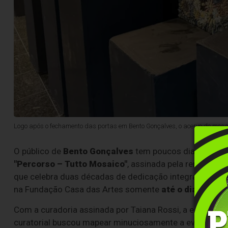
Logo após o fechamento das portas em Bento Gonçalves, o acervo de mosai
O público de
Bento Gonçalves
tem poucos dias para con
"Percorso – Tutto Mosaico"
, assinada pela renomada a
que celebra duas décadas de dedicação integral da mosa
na Fundação Casa das Artes somente
até o dia 3 de j
Com a curadoria assinada por Taiana Rossi, a exposição
curatorial buscou mapear minuciosamente a evolução da