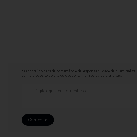
* O conteúdo de cada comentário é de responsabilidade de quem realizá-
com o propósito do site ou que contenham palavras ofensivas.
Comentar