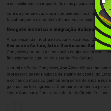
a sensibilidade e o impacto de suas peças no cenário da 
Esta é a primeira vez que a comunidade local tem a op
tão abrangente e completa do acervo particular da artist
Resgate histórico e imigração italiana
A realização da mostra não ocorre ao acaso. O evento e
Semana da Cultura, Arte e Gastronomia Italiana
, um
Gonçalves por meio de uma ação conjunta entre as secre
financiamento cultural do sistema Pró-Cultura.
Natural de Bento Gonçalves, Ana Alice trilhou uma long
professora da rede pública de ensino na capital do Esta
e cortes do mosaico ganhou vida somente após a sua ap
galerias porto-alegrenses. O empurrão definitivo para a
Lisete Canabarro Furlan, presidente do Circolo Friulano