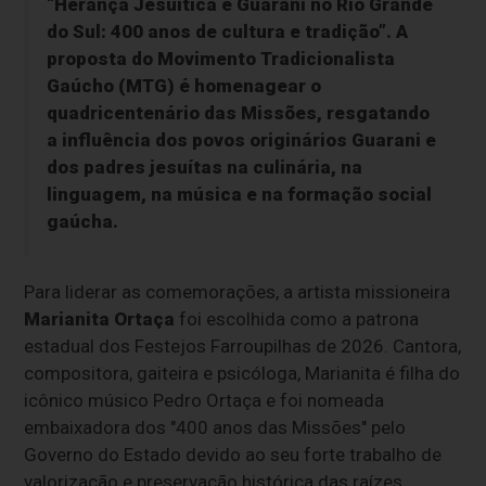
“Herança Jesuítica e Guarani no Rio Grande
do Sul: 400 anos de cultura e tradição”
. A
proposta do Movimento Tradicionalista
Gaúcho (MTG) é homenagear o
quadricentenário das Missões, resgatando
a influência dos povos originários Guarani e
dos padres jesuítas na culinária, na
linguagem, na música e na formação social
gaúcha.
Para liderar as comemorações, a artista missioneira
Marianita Ortaça
foi escolhida como a patrona
estadual dos Festejos Farroupilhas de 2026. Cantora,
compositora, gaiteira e psicóloga, Marianita é filha do
icônico músico Pedro Ortaça e foi nomeada
embaixadora dos "400 anos das Missões" pelo
Governo do Estado devido ao seu forte trabalho de
valorização e preservação histórica das raízes