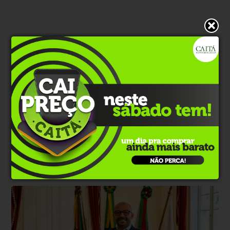
* O conteúdo de cada comentário é de responsabilidade de quem
realizá-lo. Nos reservamos ao direito de reprovar ou eliminar
comentários em desacordo com o propósito do site ou que
contenham palavras ofensivas.
500
caracteres restantes.
Comentar