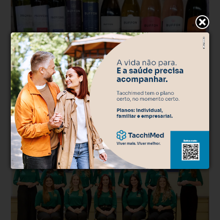
Agroindústria
Há 2 semanas
Secretaria de Agricultura lança selo “Sabor
de Bento Adega”
Nova chancela valoriza a produção de vinhos, sucos e destilados
das agroindústrias familiares; evento gratuito ocorre neste sábado
(25) na Via Del Vino