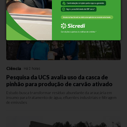
Ciência
Há 2 horas
Pesquisa da UCS avalia uso da casca de
pinhão para produção de carvão ativado
Estudo busca transformar resíduo abundante da araucária em
insumo para tratamento de água, efluentes industriais e filtragem
de emissões