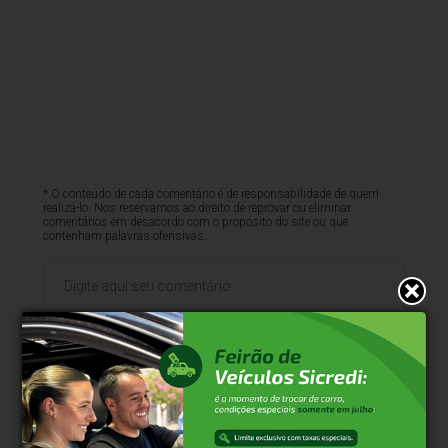
* O conteúdo de cada comentário é de responsabilidade de quem
realizá-lo. Nos reservamos ao direito de reprovar ou eliminar
comentários em desacordo com o propósito do site ou que
contenham palavras ofensivas.
500
caracteres restantes.
Comentar