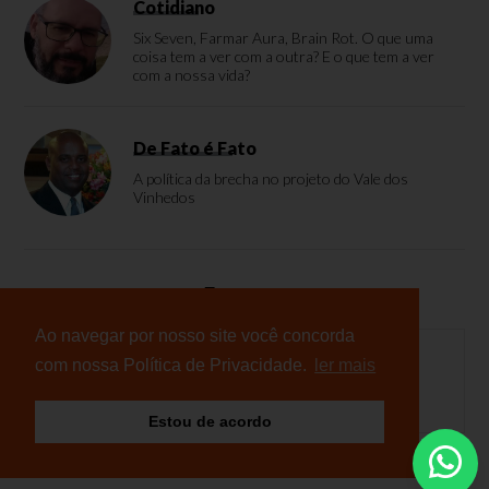
Cotidiano
Six Seven, Farmar Aura, Brain Rot. O que uma
coisa tem a ver com a outra? E o que tem a ver
com a nossa vida?
De Fato é Fato
A política da brecha no projeto do Vale dos
Vinhedos
Enquete
Ao navegar por nosso site você concorda
com nossa Política de Privacidade.
ler mais
Nenhuma enquete cadastrada
Estou de acordo