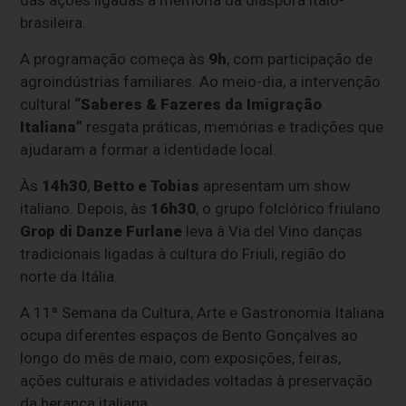
das ações ligadas à memória da diáspora ítalo-
brasileira.
A programação começa às
9h
, com participação de
agroindústrias familiares. Ao meio-dia, a intervenção
cultural
“Saberes & Fazeres da Imigração
Italiana”
resgata práticas, memórias e tradições que
ajudaram a formar a identidade local.
Às
14h30
,
Betto e Tobias
apresentam um show
italiano. Depois, às
16h30
, o grupo folclórico friulano
Grop di Danze Furlane
leva à Via del Vino danças
tradicionais ligadas à cultura do Friuli, região do
norte da Itália.
A 11ª Semana da Cultura, Arte e Gastronomia Italiana
ocupa diferentes espaços de Bento Gonçalves ao
longo do mês de maio, com exposições, feiras,
ações culturais e atividades voltadas à preservação
da herança italiana.