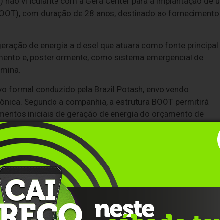
 não vinculante com a Gera Center para a implantação de 
(BOOT), com duração de 28 anos, destinado ao fornecimento
eração de energia a diesel que atuará como fonte principal
mento e, posteriormente, como sistema emergencial de
 mina.
vo formal conduzido pela Brazil Potash, envolvendo
nica. Segundo a companhia, a estrutura BOOT permitirá
mentos iniciais de geração de energia do orçamento de
os ao longo de 28 anos. O modelo também deverá gerar
 ao longo da vida do contrato, em comparação aos valores
.
onfiável para a construção em uma localidade onde a rede
que reduz os custos iniciais de implantação do projeto,"
or meio de um processo competitivo rigoroso, e sua propost
do nosso PFS ao longo da vida do projeto. A mesma planta
ar como sistema de backup emergencial durante toda a vida