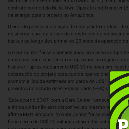
Memorando de Entendimentos (MOU, na sigla em inglês)
contrato no modelo Build, Own, Operate and Transfer 
de energia para o projeto no Amazonas.
O acordo prevê a instalação de uma planta modular de g
de energia durante a fase de construção do empreendi
backup ao longo dos primeiros 23 anos de operação da
A Gera Center foi selecionada após processo competiti
empresas com experiência comprovada na região amazô
transferir aproximadamente US$ 33 milhões em investi
construção do projeto para custos operacionais diluíd
economia líquida estimada em cerca de US$ 10 milhões
previstos no Estudo de Pré-Viabilidade (PFS) do projeto
"Este acordo BOOT com a Gera Center fornece energia c
elétrica ainda não está disponível, ao mesmo tempo em 
afirma Matt Simpson. "A Gera Center foi selecionada p
ficou cerca de US$ 10 milhões abaixo das estimativas 
que fornecerá energia para a construção passará a atu