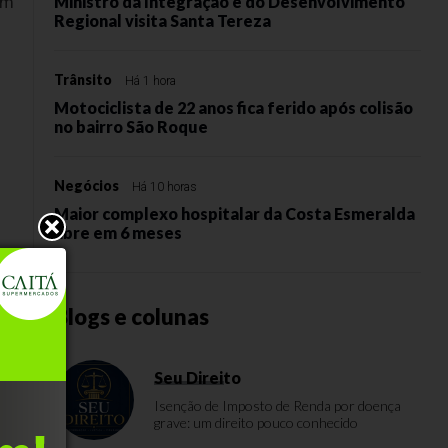
um
Ministro da Integração e do Desenvolvimento
Regional visita Santa Tereza
Trânsito
Há 1 hora
Motociclista de 22 anos fica ferido após colisão
no bairro São Roque
Negócios
Há 10 horas
Maior complexo hospitalar da Costa Esmeralda
abre em 6 meses
Blogs e colunas
Seu Direito
a
Isenção de Imposto de Renda por doença
grave: um direito pouco conhecido