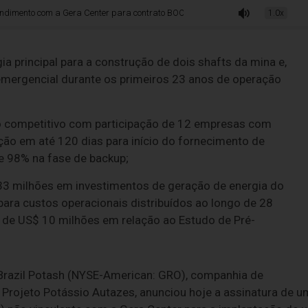
a Gera Center para contrato BOOT de energia por 28 anos no Projeto Potássi
1.0x
a principal para a construção de dois shafts da mina e,
emergencial durante os primeiros 23 anos de operação
so competitivo com participação de 12 empresas com
ção em até 120 dias para início do fornecimento de
de 98% na fase de backup;
3 milhões em investimentos de geração de energia do
para custos operacionais distribuídos ao longo de 28
 de US$ 10 milhões em relação ao Estudo de Pré-
Brazil Potash (NYSE-American: GRO), companhia de
 Projeto Potássio Autazes, anunciou hoje a assinatura de u