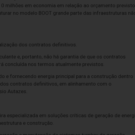
10 milhões em economia em relação ao orçamento previsto
uturar no modelo BOOT grande parte das infraestruturas nã
ização dos contratos definitivos.
ulante e, portanto, não há garantia de que os contratos
rá concluída nos termos atualmente previstos.
do e fornecendo energia principal para a construção dentro
 dos contratos definitivos, em alinhamento com o
sio Autazes.
ra especializada em soluções críticas de geração de energ
aestrutura e construção.