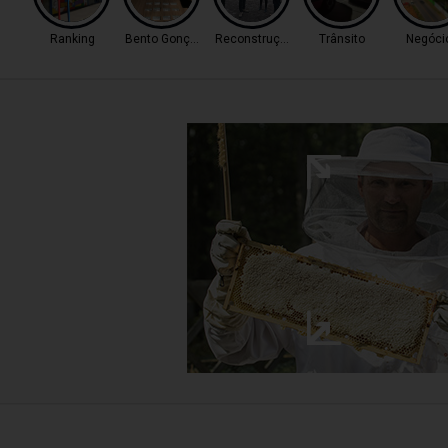
Ranking
Bento Gonçalves
Reconstrução
Trânsito
Negóci