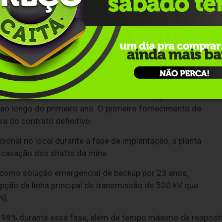
ue a companhia está estruturando como parte da estratégia
elo fornecimento, instalação, operação e manutenção de 6
 a diesel, com capacidade máxima de 20 megawatts (MW).
mpanhando o crescimento da demanda energética da
o longo do primeiro ano. O primeiro fornecimento de
a do contrato definitivo.
ional no local durante a fase de implantação, a planta
escavação dos shafts da mina.
r como solução emergencial de backup por 23 anos,
pção da linha principal de transmissão de 500 kV que
N).
de 98% durante essa fase, além de tempo máximo de respost