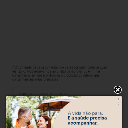
* O conteúdo de cada comentário é de responsabilidade de quem
realizá-lo. Nos reservamos ao direito de reprovar ou eliminar
comentários em desacordo com o propósito do site ou que
contenham palavras ofensivas.
500
caracteres restantes.
Comentar