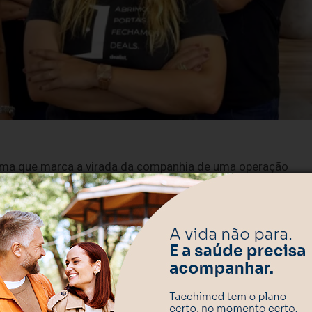
orma que marca a virada da companhia de uma operação
 produto, tecnologia e escala. A proposta é consolidar a
 venture capital no Brasil e atuar como copiloto dos
co ambiente elementos que hoje ainda aparecem de forma
es e corporações, inteligência de oportunidades, recurso
 para founders. A tese da empresa é que a próxima etapa de
s de ampliar discurso e mais de construir infraestrutura.