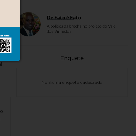
De Fato é Fato
A política da brecha no projeto do Vale
dos Vinhedos
Enquete
l
Nenhuma enquete cadastrada
 o
g