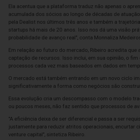
Ela acentua que a plataforma traduz não apenas o ap
acumulada dos sócios ao longo de décadas de atuação.
pela Dealist nos últimos três anos e também a trajetór
startups há mais de 20 anos. Isso nos dá uma visão pr
probabilidade de avanço real", conta Monnaliza Medeiro
Em relação ao futuro do mercado, Ribeiro acredita que a
captação de recursos. Isso inclui, em sua opinião, o fim
processos cada vez mais baseados em dados em tempo r
O mercado está também entrando em um novo ciclo impulsi
significativamente a forma como negócios são construí
Essa evolução cria um descompasso com o modelo trad
ou poucos meses, não faz sentido que processos de ava
"A eficiência deixa de ser diferencial e passa a ser re
justamente para reduzir atritos operacionais, encurtar 
venture capital", sintetiza Ribeiro.