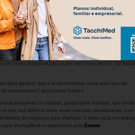
iu uma presença nacional ao percorrer os 27 estados
as de inovação, ações de educação empreendedora e
ores, corporações e agentes do ecossistema. Nos últimos
lhões em intenções de investimento e, para 2026, a Dealist
egócios
.
iamente de forma consultiva e operacional, é o que agora
asso para que o capital de risco deixe de ser percebido
cado mais acessível para quem tem bons ativos", diz Rafae
aís para garantir que o empreendedor, onde quer que ele
de investimento", acrescenta Ribeiro.
presas pequenas ou médias, geralmente startups, que estão
firma que, nos últimos anos, esse mercado amadureceu, com
ambiente de negócios para startups. O dado está no rankin
pela StartupBlink e repercutido pela
Exame
.