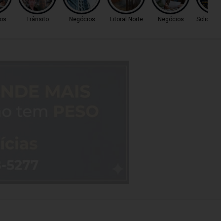
os
Trânsito
Negócios
Litoral Norte
Negócios
Solidari