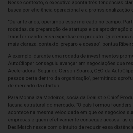
Nesse contexto, o executivo aponta três tendências clar
busca por eficiência operacional e a profissionalização
"Durante anos, operamos esse mercado no campo. Part
rodadas, da preparação de startups e da aproximação 
transformando essa expertise em produto. Queremos s
mais clareza, contexto, preparo e acesso", pontua Ribeir
A exemplo, durante uma rodada de investimentos promov
AutoClipper conseguiu avançar em negociações que resu
Aceleradora. Segundo Gerson Soares, CEO da AutoClippe
pessoa certa dentro da organização", permitindo aprof
de mercado da startup.
Para Monnaliza Medeiros, sócia da Dealist e Chief Pro
lacuna estrutural do mercado. "O país formou founders
acontece na mesma velocidade em que os negócios sur
empresas e quem efetivamente consegue acessar as con
DealMatch nasce com o intuito de reduzir essa distância