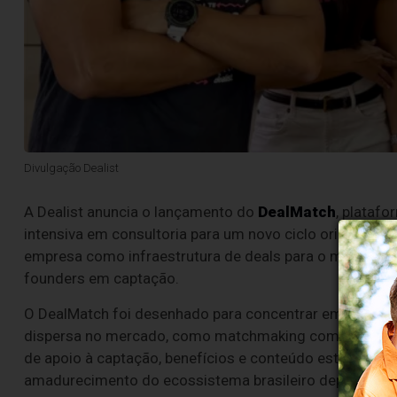
Divulgação Dealist
A Dealist anuncia o lançamento do
DealMatch
, plataf
intensiva em consultoria para um novo ciclo orientado a
empresa como infraestrutura de deals para o mercado de
founders em captação.
O DealMatch foi desenhado para concentrar em um úni
dispersa no mercado, como matchmaking com investidor
de apoio à captação, benefícios e conteúdo estratégico
amadurecimento do ecossistema brasileiro depende meno