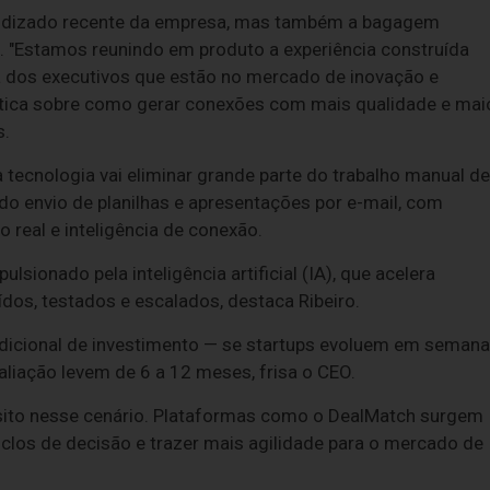
rendizado recente da empresa, mas também a bagagem
 "Estamos reunindo em produto a experiência construída
ia dos executivos que estão no mercado de inovação e
ática sobre como gerar conexões com mais qualidade e mai
s.
 tecnologia vai eliminar grande parte do trabalho manual de
 do envio de planilhas e apresentações por e-mail, com
eal e inteligência de conexão.
onado pela inteligência artificial (IA), que acelera
dos, testados e escalados, destaca Ribeiro.
icional de investimento — se startups evoluem em seman
liação levem de 6 a 12 meses, frisa o CEO.
quisito nesse cenário. Plataformas como o DealMatch surgem
ciclos de decisão e trazer mais agilidade para o mercado de