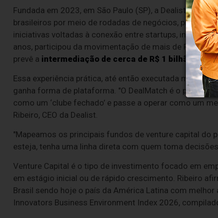
Fundada em 2023, em São Paulo (SP), a Dealist constru
brasileiros por meio de rodadas de negócios, program
iniciativas voltadas à conexão entre startups, investid
anos, participou da movimentação de mais de R$ 480 mi
prevê a
intermediação de cerca de R$ 1 bilhão em n
Essa experiência prática, até então executada majoritar
ganha forma de plataforma. "O DealMatch é o primeiro p
como um ‘clube fechado’ e passe a operar como um mer
Ribeiro, CEO da Dealist.
"Mapeamos os principais fundos de venture capital do p
esteja, tenha uma linha direta com quem toma decisões 
Venture Capital é o tipo de investimento focado em em
em estágio inicial ou de rápido crescimento. Ribeiro a
Brasil sendo hoje o país da América Latina com melhor 
Innovators Business Environment Index 2026, compilado 