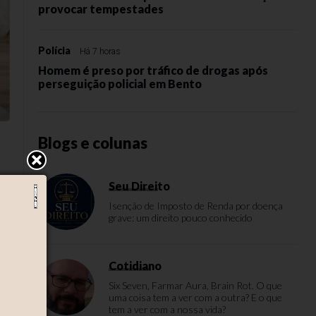
provocar tempestades
Polícia
Há 7 horas
Homem é preso por tráfico de drogas após
perseguição policial em Bento
Blogs e colunas
Seu Direito
Isenção de Imposto de Renda por doença
grave: um direito pouco conhecido
Cotidiano
s
Six Seven, Farmar Aura, Brain Rot. O que
uma coisa tem a ver com a outra? E o que
tem a ver com a nossa vida?