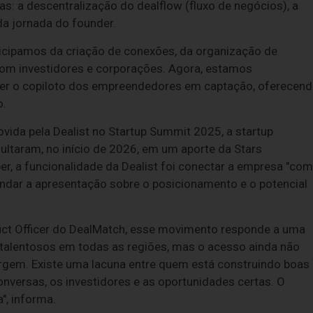
as: a descentralização do dealflow (fluxo de negócios), a
 da jornada do founder.
icipamos da criação de conexões, da organização de
com investidores e corporações. Agora, estamos
er o copiloto dos empreendedores em captação, oferecen
o.
ida pela Dealist no Startup Summit 2025, a startup
ltaram, no início de 2026, em um aporte da Stars
r, a funcionalidade da Dealist foi conectar a empresa "com
undar a apresentação sobre o posicionamento e o potencial
duct Officer do DealMatch, esse movimento responde a uma
 talentosos em todas as regiões, mas o acesso ainda não
gem. Existe uma lacuna entre quem está construindo boas
versas, os investidores e as oportunidades certas. O
", informa.