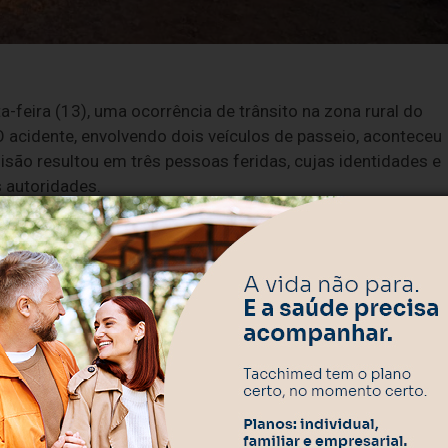
a-feira (13), uma ocorrência de trânsito na zona rural do
O acidente, envolvendo dois veículos de passeio, aconteceu
lisão resultou em três pessoas feridas, cujas identidades e
 autoridades.
s
, que realizou os primeiros procedimentos de estabilização
ram transportadas por ambulâncias da Secretaria Municipal d
NSO)
, em Vacaria, que é a referência para atendimentos de
endo apuradas pela polícia, que deve periciar o trecho para
hatsApp