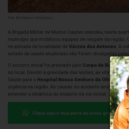
Foto: Bombeiros Voluntários
A Brigada Militar de Muitos Capões atendeu, nesta quart
município que mobilizou equipes de resgate da região. 
na estrada da localidade de
Várzea dos Antunes
. A co
estado de saúde atualizado não foram divulgados pelas
O socorro inicial foi prestado pelo
Corpo de Bombeiro
no local. Devido à gravidade das lesões, as vítimas fo
Saúde para o
Hospital Nossa Senhora da Oliveira (H
urgência na região. As causas do acidente ainda estão s
entender a dinâmica do impacto na via vicinal.
Clique aqui e faça parte do nosso grupo no W