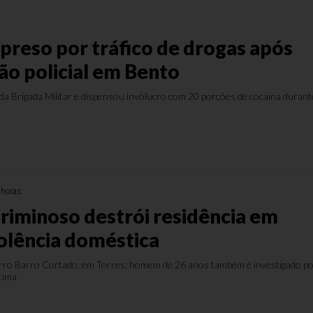
reso por tráfico de drogas após
ão policial em Bento
 da Brigada Militar e dispensou invólucro com 20 porções de cocaína durant
 horas
criminoso destrói residência em
iolência doméstica
rro Barro Cortado, em Torres; homem de 26 anos também é investigado p
ítima