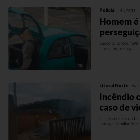
Polícia
Há 3 horas
Homem é p
perseguiç
Suspeito tentou fugir
a tentativa de fuga
Litoral Norte
Há 7
Incêndio 
caso de v
Crime ocorreu no bai
ameaçar familiar da v