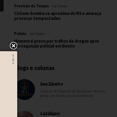
Previsão do Tempo
Há 3 horas
Ciclone-bomba se aproxima do RS e ameaça
provocar tempestades
Polícia
Há 3 horas
Homem é preso por tráfico de drogas após
perseguição policial em Bento
a
Blogs e colunas
Seu Direito
Isenção de Imposto de Renda por doença
grave: um direito pouco conhecido
Cotidiano