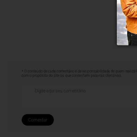
* O conteúdo de cada comentário é de responsabilidade de quem realizá-
com o propósito do site ou que contenham palavras ofensivas.
Comentar