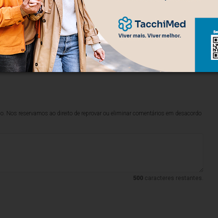
lo. Nos reservamos ao direito de reprovar ou eliminar comentários em desacordo
500
caracteres restantes.