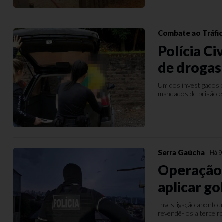
Combate ao Tráfi
Polícia Ci
de drogas
Um dos investigados 
mandados de prisão e
Serra Gaúcha
Há 9
Operação 
aplicar g
Investigação apontou 
revendê-los a terceir