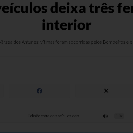
veículos deixa três f
interior
Várzea dos Antunes; vítimas foram socorridas pelos Bombeiros e 
Colisão entre dois veículos deixa três feridos em estrada do interior
1.0x