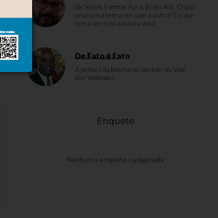
Six Seven, Farmar Aura, Brain Rot. O que
uma coisa tem a ver com a outra? E o que
tem a ver com a nossa vida?
De Fato é Fato
A política da brecha no projeto do Vale
dos Vinhedos
Enquete
Nenhuma enquete cadastrada