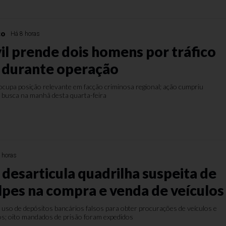
co
Há 8 horas
vil prende dois homens por tráfico
 durante operação
ocupa posição relevante em facção criminosa regional; ação cumpriu
 busca na manhã desta quarta-feira
 horas
desarticula quadrilha suspeita de
olpes na compra e venda de veículos
uso de depósitos bancários falsos para obter procurações de veículos e
os; oito mandados de prisão foram expedidos