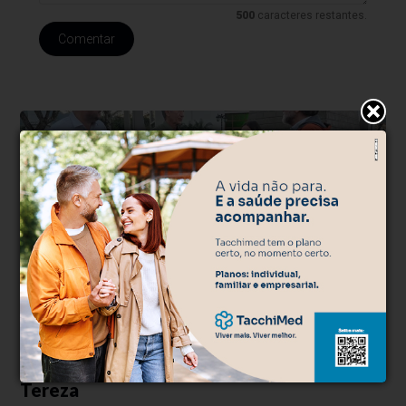
500
caracteres restantes.
Comentar
Reconstrução
Há 3 horas
Ministro da Integração e do
Desenvolvimento Regional visita Santa
Tereza