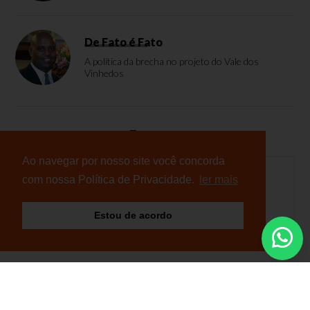
De Fato é Fato
A política da brecha no projeto do Vale dos
Vinhedos
Enquete
Ao navegar por nosso site você concorda
com nossa Política de Privacidade.
ler mais
Nenhuma enquete cadastrada
Estou de acordo
© Copyright 2026 - NB Notícias - Todos os direitos