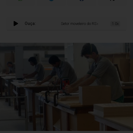
Ouça:
Setor moveleiro do RS cresce, mas exportaçã
1.0x