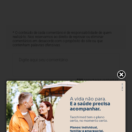
* O conteúdo de cada comentário é de responsabilidade de quem
realizá-lo. Nos reservamos ao direito de reprovar ou eliminar
comentários em desacordo com o propósito do site ou que
contenham palavras ofensivas.
500
caracteres restantes.
Comentar