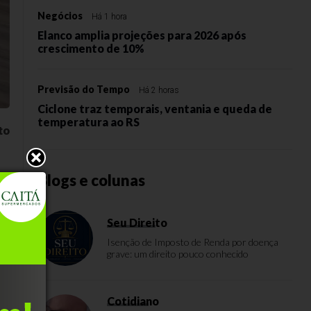
Negócios
Há 1 hora
Elanco amplia projeções para 2026 após
crescimento de 10%
Previsão do Tempo
Há 2 horas
Ciclone traz temporais, ventania e queda de
temperatura ao RS
to
Blogs e colunas
e
Seu Direito
o
Isenção de Imposto de Renda por doença
grave: um direito pouco conhecido
Cotidiano