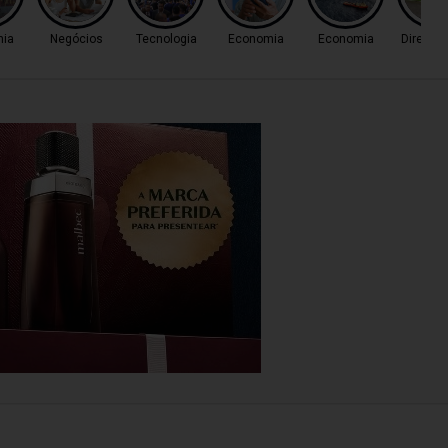
ia
Negócios
Tecnologia
Economia
Economia
Direito