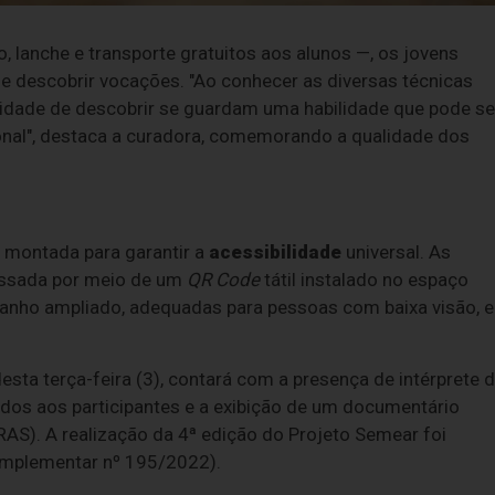
, lanche e transporte gratuitos aos alunos —, os jovens
e descobrir vocações. "Ao conhecer as diversas técnicas
nidade de descobrir se guardam uma habilidade que pode se
onal", destaca a curadora, comemorando a qualidade dos
a montada para garantir a
acessibilidade
universal. As
essada por meio de um
QR Code
tátil instalado no espaço
nho ampliado, adequadas para pessoas com baixa visão, e
sta terça-feira (3), contará com a presença de intérprete 
cados aos participantes e a exibição de um documentário
S). A realização da 4ª edição do Projeto Semear foi
mplementar nº 195/2022).