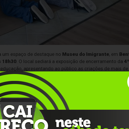
ha um espaço de destaque no
Museu do Imigrante
, em
Ben
s 18h30
. O local sediará a exposição de encerramento da
4ª
 e educação, apresentando ao público as criações de mais de
Tedesco
, idealizadora da iniciativa, a mostra é o resultado d
s que englobaram diversas formas de
arte
. O foco do projet
, de escolas indígenas e membros da Associação dos Surdos