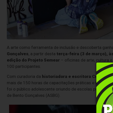
A arte como ferramenta de inclusão e descoberta gan
Gonçalves
, a partir desta
terça-feira (3 de março), à
edição do
Projeto Semear
– oficinas de arte, cultura
100 participantes.
Com curadoria da
historiadora e escritora Cristine 
mais de 150 horas de capacitações práticas e teórica
foi o público adolescente oriundo de escolas públicas
de Bento Gonçalves (ASBG).