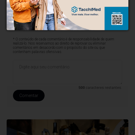
* O conteúdo de cada comentário é de responsabilidade de quem
realizá-lo. Nos reservamos ao direito de reprovar ou eliminar
comentários em desacordo com o propósito do site ou que
contenham palavras ofensivas.
500
caracteres restantes.
Comentar