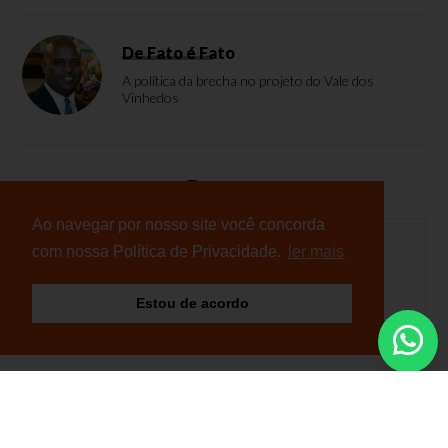
De Fato é Fato
A política da brecha no projeto do Vale dos
Vinhedos
Enquete
Ao navegar por nosso site você concorda
com nossa Política de Privacidade.
ler mais
Nenhuma enquete cadastrada
Estou de acordo
© Copyright 2026 - NB Notícias - Todos os direitos
reservados