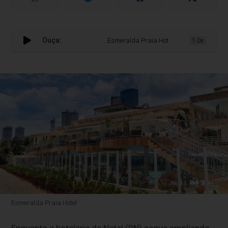
Ouça:
Esmeralda Praia Hotel inaugura deck susp
1.0x
Esmeralda Praia Hotel
Enquanto a hotelaria de Natal (RN) segue ampliando