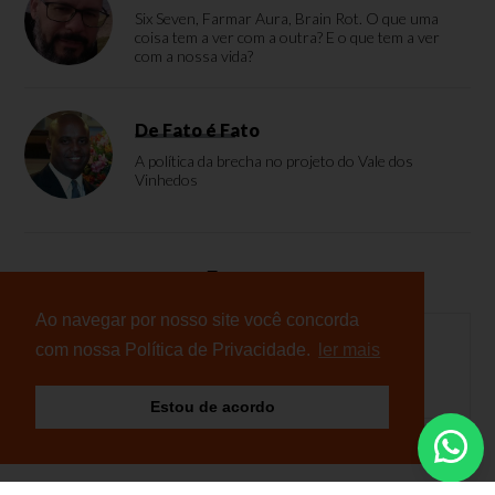
Six Seven, Farmar Aura, Brain Rot. O que uma
coisa tem a ver com a outra? E o que tem a ver
com a nossa vida?
De Fato é Fato
A política da brecha no projeto do Vale dos
Vinhedos
Enquete
Ao navegar por nosso site você concorda
com nossa Política de Privacidade.
ler mais
Nenhuma enquete cadastrada
Estou de acordo