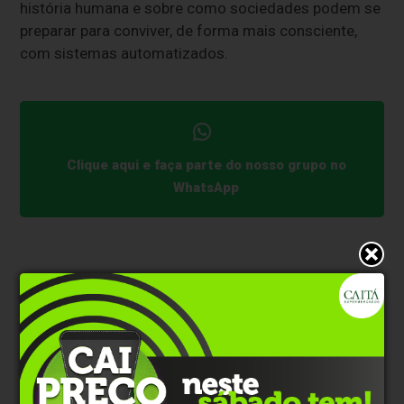
história humana e sobre como sociedades podem se
preparar para conviver, de forma mais consciente,
com sistemas automatizados.
Clique aqui e faça parte do nosso grupo no
WhatsApp