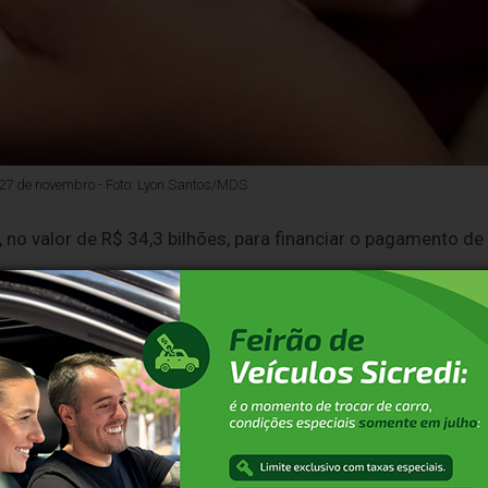
 27 de novembro - Foto: Lyon Santos/MDS
, no valor de R$ 34,3 bilhões, para financiar o pagamento de
elo presidente Luiz Inácio Lula da Silva e publicada no
Diári
cional (PLN)
14/2025
, aprovado em sessão bicameral em 
dolfe Rodrigues (PT-AP), que modificou o texto original.
 mas foi ajustado após solicitação do Ministério do