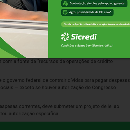
es o valor destinado ao Programa Bolsa Família.
 R$ 22,2 bilhões para benefícios previdenciários e R$ 12,1
cursos e permite a execução de determinadas despesas que
dos”, que só podem ser usadas após aprovação de um proje
es com a fonte de “recursos de operações de crédito
e o governo federal de contrair dívidas para pagar despesas
 sociais — exceto se houver autorização do Congresso
 despesas correntes, deve submeter um projeto de lei ao
tou autorização específica.