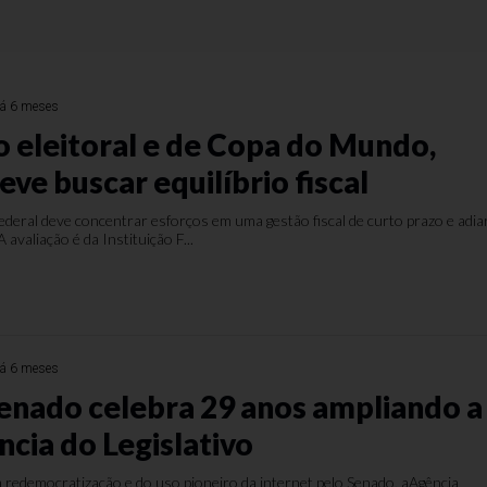
á 6 meses
o eleitoral e de Copa do Mundo,
ve buscar equilíbrio fiscal
deral deve concentrar esforços em uma gestão fiscal de curto prazo e adia
 avaliação é da Instituição F...
á 6 meses
enado celebra 29 anos ampliando a
ncia do Legislativo
 redemocratização e do uso pioneiro da internet pelo Senado, aAgência