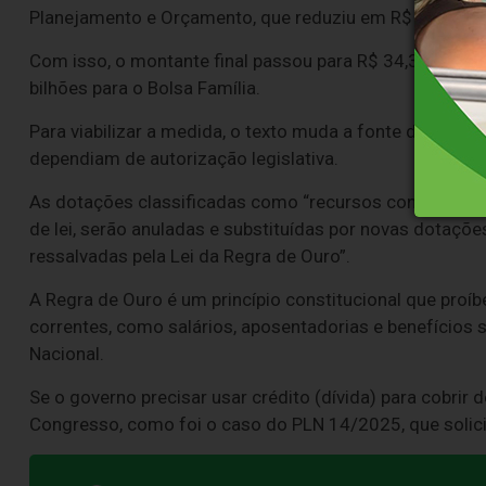
Planejamento e Orçamento, que reduziu em R$ 7,9 bilhõ
Com isso, o montante final passou para R$ 34,3 bilhões:
bilhões para o Bolsa Família.
Para viabilizar a medida, o texto muda a fonte dos re
dependiam de autorização legislativa.
As dotações classificadas como “recursos condiciona
de lei, serão anuladas e substituídas por novas dotaçõ
ressalvadas pela Lei da Regra de Ouro”.
A Regra de Ouro é um princípio constitucional que proíb
correntes, como salários, aposentadorias e benefícios
Nacional.
Se o governo precisar usar crédito (dívida) para cobrir
Congresso, como foi o caso do PLN 14/2025, que solici