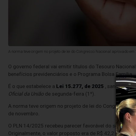
A norma teve origem no projeto de lei do Congresso Nacional aprovado em
O governo federal vai emitir títulos do Tesouro Nacional
benefícios previdenciários e o Programa Bolsa Família.
É o que estabelece a
Lei 15.277, de 2025
, sancionada p
Oficial da União
de segunda-feira (1º).
A norma teve origem no projeto de lei do Congresso Na
de novembro.
O PLN 14/2025 recebeu parecer favorável do senador Ran
Originalmente, o valor proposto era de R$ 42,2 bilhões,