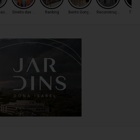
ao Tráfico
Direito das Mulheres
Ranking
Bento Gonçalves
Reconstrução
Trânsi