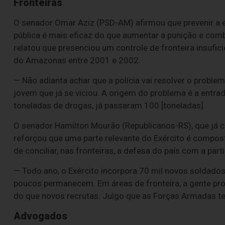
Fronteiras
O senador Omar Aziz (PSD-AM) afirmou que prevenir a e
pública é mais eficaz do que aumentar a punição e com
relatou que presenciou um controle de fronteira insufic
do Amazonas entre 2001 e 2002.
— Não adianta achar que a polícia vai resolver o proble
jovem que já se viciou. A origem do problema é a entra
toneladas de drogas, já passaram 100 [toneladas].
O senador Hamilton Mourão (Republicanos-RS), que já 
reforçou que uma parte relevante do Exército é compos
de conciliar, nas fronteiras, a defesa do país com a pa
— Todo ano, o Exército incorpora 70 mil novos soldados
poucos permanecem. Em áreas de fronteira, a gente pr
do que novos recrutas. Julgo que as Forças Armadas te
Advogados