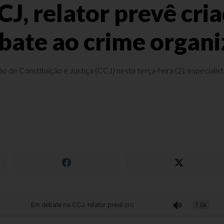
J, relator prevê cri
ate ao crime organ
o de Constituição e Justiça (CCJ) nesta terça-feira (2), especialis
Em debate na CCJ, relator prevê criação de fundo de combate ao crime orga
1.0x