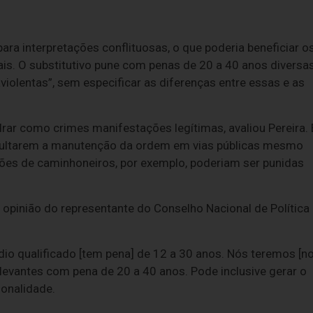
para interpretações conflituosas, o que poderia beneficiar o
ais. O substitutivo pune com penas de 20 a 40 anos diversa
iolentas”, sem especificar as diferenças entre essas e as
r como crimes manifestações legítimas, avaliou Pereira. 
ficultarem a manutenção da ordem em vias públicas mesmo
ões de caminhoneiros, por exemplo, poderiam ser punidas
pinião do representante do Conselho Nacional de Política
dio qualificado [tem pena] de 12 a 30 anos. Nós teremos [n
elevantes com pena de 20 a 40 anos. Pode inclusive gerar o
ionalidade.