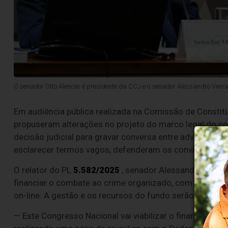
O senador Otto Alencar é presidente da CCJ e o senador Alessandro Vieira,
Em audiência pública realizada na Comissão de Constitui
propuseram alterações no projeto do marco legal do co
decisão judicial para gravar conversa entre advogados e
esclarecer termos vagos, defenderam os convidados.
O relator do PL
5.582/2025
, senador Alessandro Vieira
financiar o combate ao crime organizado, com recursos
on-line. A gestão e os recursos do fundo serão compart
— Este Congresso Nacional vai viabilizar o financiamen