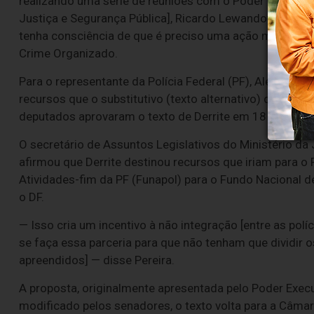
realizando uma série de reuniões com o Poder Executiv
Justiça e Segurança Pública], Ricardo Lewandowski e [
d
tenha consciência de que é preciso uma ação mais cont
Crime Organizado.
Para o representante da Polícia Federal (PF), Alexandre 
recursos que o substitutivo (texto alternativo) do deput
deputados aprovaram o texto de Derrite em 18 de nove
O secretário de Assuntos Legislativos do Ministério da 
afirmou que Derrite destinou recursos que iriam para 
Atividades-fim da PF (Funapol) para o Fundo Nacional 
o DF.
— Isso cria um incentivo à não integração [entre as polí
se faça essa parceria para que não tenham que dividir 
apreendidos] — disse Pereira.
A proposta, originalmente apresentada pelo Poder Execu
modificado pelos senadores, o texto volta para a Câmara,