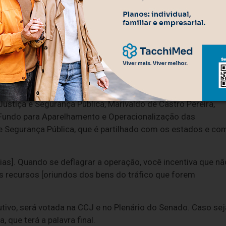
o, com os ministros [da Fazenda], Fernando Haddad, [da
o Planejamento e Orçamento]
Simone Tebet, para que a gen
undente — disse Alessandro, que também é relator da CPI 
Luiz Rollo Alves, o novo fundo pode evitar a diminuição de
ado Guilherme Derrite (PP-SP) "impôs à Polícia Federal". Os
mbro.
Justiça e Segurança Pública, Marivaldo de Castro Pereira,
o Fundo para Aparelhamento e Operacionalização das
de Segurança Pública, que é partilhado com os estados e co
cias]. Quando se deflagrar a operação, você incentiva que nã
os recursos [oriundos dos bens do tráfico que forem
tivo, será votada na CCJ e no Plenário do Senado. Caso sej
 que terá a palavra final.