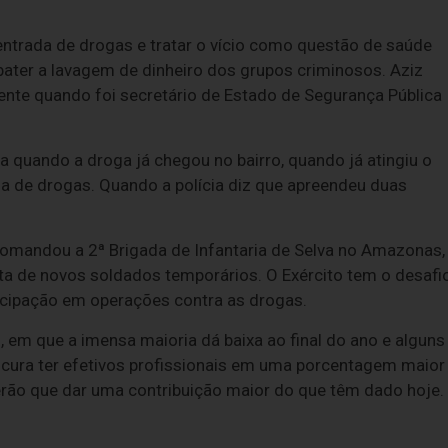
ntrada de drogas e tratar o vício como questão de saúde
bater a lavagem de dinheiro dos grupos criminosos. Aziz
iente quando foi secretário de Estado de Segurança Pública
ma quando a droga já chegou no bairro, quando já atingiu o
da de drogas. Quando a polícia diz que apreendeu duas
comandou a 2ª Brigada de Infantaria de Selva no Amazonas,
ta de novos soldados temporários. O Exército tem o desafi
rticipação em operações contra as drogas.
, em que a imensa maioria dá baixa ao final do ano e alguns
ocura ter efetivos profissionais em uma porcentagem maior
rão que dar uma contribuição maior do que têm dado hoje.