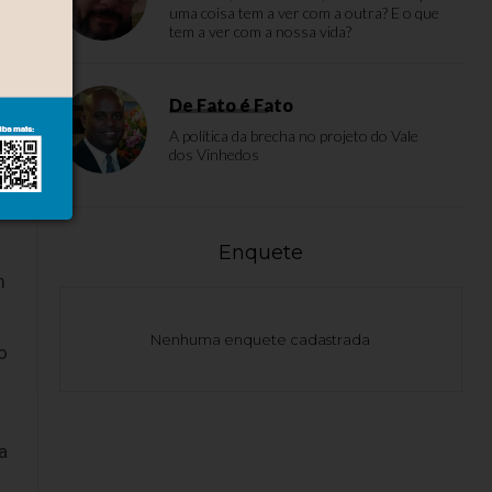
uma coisa tem a ver com a outra? E o que
te
tem a ver com a nossa vida?
do
De Fato é Fato
A política da brecha no projeto do Vale
dos Vinhedos
Enquete
m
Nenhuma enquete cadastrada
o
a