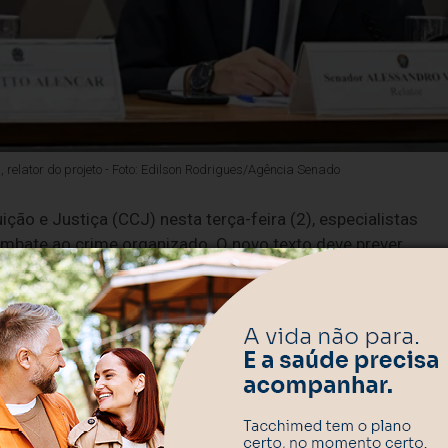
 relator do projeto - Foto: Edilson Rodrigues/Agência Senado
ção e Justiça (CCJ) nesta terça-feira (2), especialistas
mbate ao crime organizado. O novo texto deve prever
 investigados, proteger jurados em tribunais do júri e
 (MDB-SE), afirmou que proporá a criação de um fundo para
 de um tributo a ser criado sobre as empresas de apostas
ilhados entre estados e União.
to necessário, eu não tenho a menor dúvida. Eu venho