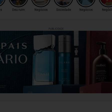
as
Deu ruim
Negócios
Sociedade
Negócios
Negóci
PUBLICIDADE