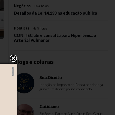
Negócios
Há 4 horas
Desafios da Lei 14.133 na educação pública
Políticas
Há 5 horas
CONITEC abre consulta para Hipertensão
Arterial Pulmonar
Blogs e colunas
Seu Direito
Isenção de Imposto de Renda por doença
grave: um direito pouco conhecido
Cotidiano
Six Seven, Farmar Aura, Brain Rot. O que