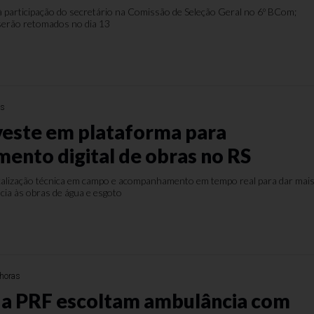
à participação do secretário na Comissão de Seleção Geral no 6º BCom;
 serão retomados no dia 13
as
veste em plataforma para
ento digital de obras no RS
iscalização técnica em campo e acompanhamento em tempo real para dar mai
ncia às obras de água e esgoto
horas
a PRF escoltam ambulância com