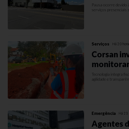
Pausa ocorre devido 
serviços presenciais
Serviços
Há 20 hor
Corsan in
monitoram
Tecnologia integra f
agilidade e transparê
Emergência
Há 23 
Agentes d