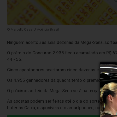
© Marcello Casal JrAgência Brasil
Ninguém acertou as seis dezenas da Mega-Sena, sortea
O prêmio do Concurso 2.938 ficou acumulado em R$ 67 
44 - 56.
Cinco apostadores acertaram cinco dezenas e receberã
Os 4.955 ganhadores da quadra terão o prêmio individu
O próximo sorteio da Mega-Sena será na terça-feira (11
As apostas podem ser feitas até o dia do sorteio em qu
Loterias Caixa, disponíveis em smartphones, computado