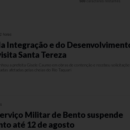
500
caracteres restantes.
2 horas
da Integração e do Desenvolviment
isita Santa Tereza
ou a prefeita Gisele Caumo em obras de contenção e recebeu solicitaçõe
adas afetadas pelas cheias do Rio Taquari
as
Serviço Militar de Bento suspende
to até 12 de agosto