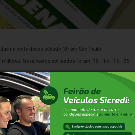
das na noite desse sábado (8) em São Paulo,
milhões. Os números sorteados foram: 10 - 14 - 15 - 35 -
o, cada um, R$ R$ 44.047,10.
al de R$ 952,43.
).
alquer lotérica do país ou por meio do
site
e aplicativo
res e outros dispositivos.