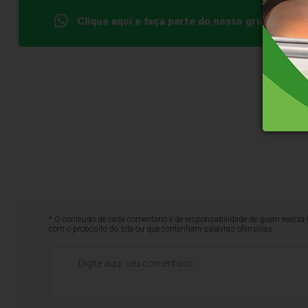
Clique aqui e faça parte do nosso grupo no W
* O conteúdo de cada comentário é de responsabilidade de quem realizá-
com o propósito do site ou que contenham palavras ofensivas.