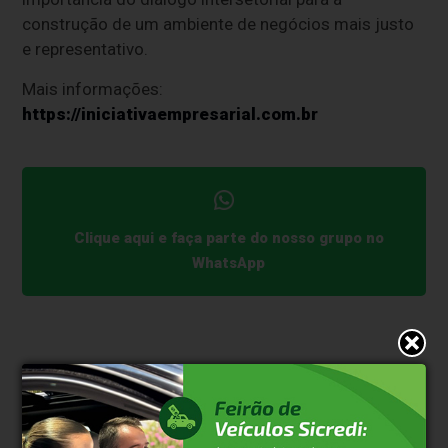
construção de um ambiente de negócios mais justo
e representativo.
Mais informações:
https://iniciativaempresarial.com.br
Clique aqui e faça parte do nosso grupo no
WhatsApp