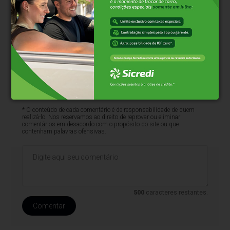
* O conteúdo de cada comentário é de responsabilidade de quem
realizá-lo. Nos reservamos ao direito de reprovar ou eliminar
comentários em desacordo com o propósito do site ou que
contenham palavras ofensivas.
500
caracteres restantes.
Comentar