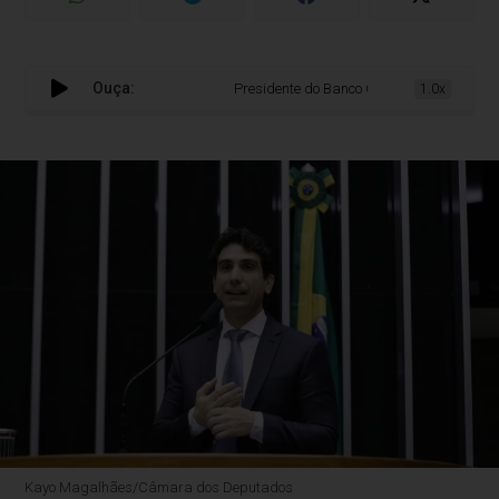
Ouça:
Presidente do Banco Central abre o Fórum d
1.0x
Kayo Magalhães/Câmara dos Deputados