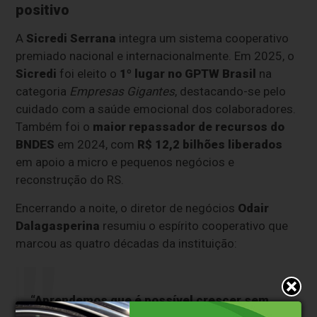
positivo
A
Sicredi Serrana
integra um sistema cooperativo
premiado nacional e internacionalmente. Em 2025, o
Sicredi
foi eleito o
1º lugar no GPTW Brasil
na
categoria
Empresas Gigantes
, destacando-se pelo
cuidado com a saúde emocional dos colaboradores.
Também foi o
maior repassador de recursos do
BNDES
em 2024, com
R$ 12,2 bilhões liberados
em apoio a micro e pequenos negócios e
reconstrução do RS.
Encerrando a noite, o diretor de negócios
Odair
Dalagasperina
resumiu o espírito cooperativo que
marcou as quatro décadas da instituição:
“Aprendemos que é possível crescer sem