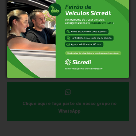
perder a essência. Que dá para voar alto
com os pés no chão. Cada passo que demos
foi com propósito — em colegiado,
cocriando, com olho no olho. E é isso que
faz tudo valer a pena.”
A
Sicredi Serrana
, que começou como um sonho de
poucos, chega aos 40 anos como símbolo de
união,
propósito e transformação coletiva
, com o olhar
firme no futuro e o coração voltado às pessoas.
Clique aqui e faça parte do nosso grupo no
WhatsApp