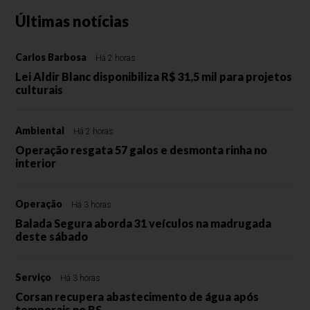
Últimas notícias
Carlos Barbosa
Há 2 horas
Lei Aldir Blanc disponibiliza R$ 31,5 mil para projetos
culturais
Ambiental
Há 2 horas
Operação resgata 57 galos e desmonta rinha no
interior
Operação
Há 3 horas
Balada Segura aborda 31 veículos na madrugada
deste sábado
Serviço
Há 3 horas
Corsan recupera abastecimento de água após
temporais no RS