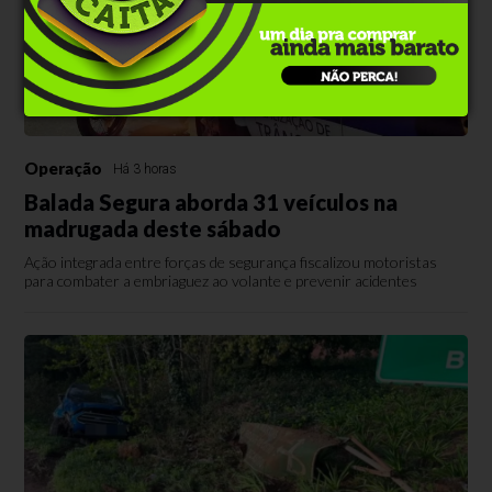
Operação
Há 3 horas
Balada Segura aborda 31 veículos na
madrugada deste sábado
Ação integrada entre forças de segurança fiscalizou motoristas
para combater a embriaguez ao volante e prevenir acidentes