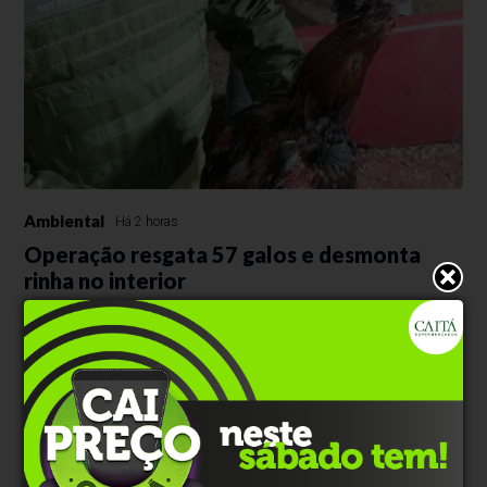
Ambiental
Há 2 horas
Operação resgata 57 galos e desmonta
rinha no interior
Com auxílio de drone equipado com câmera termográfica, policiais
flagraram arena artesanal, equipamentos de combate e uma ave
morta