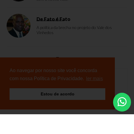
De Fato é Fato
A política da brecha no projeto do Vale dos
Vinhedos
Enquete
Ao navegar por nosso site você concorda
com nossa Política de Privacidade.
ler mais
Nenhuma enquete cadastrada
Estou de acordo
© Copyright 2026 - NB Notícias - Todos os direitos