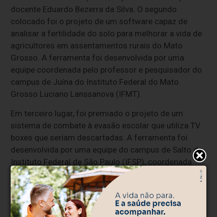
docente Eduardo Bezerra da Silva. O segundo
colocado foi o projeto de um software capaz de
analisar a fertilidade do solo para melhorar a vida de
agricultores em assentamentos rurais do Mato
Grosso. A ferramenta foi desenvolvida por uma
equipe coordenada pelo professor e pesquisador do
campus de Juína do Instituto Federal do Mato
Grosso Luciano Lanssanova (IFMT).
Em terceiro lugar, foi premiado o projeto de um
sistema de combate à evasão escolar que utiliza TV
boxes que seriam descartadas. A ferramenta foi
desenvolvida por uma equipe do campus de Salto do
Instituto Federal de São Paulo (IFSP), coordenada
pelo professor Luís Henrique Sacchi. Já o projeto do
campus do Recife do Instituto Federal de
Pernambuco (IFPE) ganhou o prêmio especial de
acessibilidade e também o prêmio destaque pelo