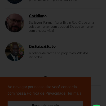
Cotidiano
Six Seven, Farmar Aura, Brain Rot. O que uma
coisa tem a ver com a outra? E o que tem a ver
com a nossa vida?
De Fato é Fato
A política da brecha no projeto do Vale dos
Vinhedos
Enquete
Ao navegar por nosso site você concorda
com nossa Política de Privacidade.
ler mais
Nenhuma enquete cadastrada
Estou de acordo