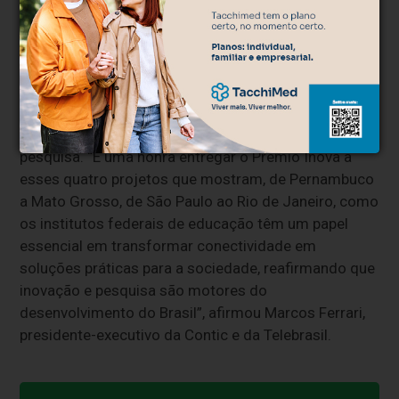
voto popular. A equipe coordenada pela professora
Aida Ferreira desenvolveu um dispositivo que auxilia
pessoas cegas a se deslocarem com segurança.
Os projetos foram selecionados entre mais de 40
propostas inscritas e revelam a importância da
conectividade para o desenvolvimento da inovação e
pesquisa. “É uma honra entregar o Prêmio Inova a
esses quatro projetos que mostram, de Pernambuco
a Mato Grosso, de São Paulo ao Rio de Janeiro, como
os institutos federais de educação têm um papel
essencial em transformar conectividade em
soluções práticas para a sociedade, reafirmando que
inovação e pesquisa são motores do
desenvolvimento do Brasil”, afirmou Marcos Ferrari,
presidente-executivo da Contic e da Telebrasil.