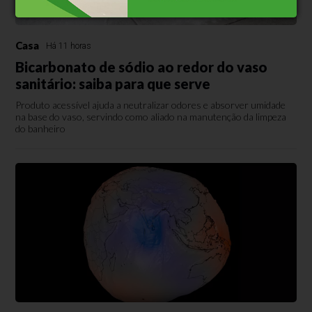
Casa
Há 11 horas
Bicarbonato de sódio ao redor do vaso
sanitário: saiba para que serve
Produto acessível ajuda a neutralizar odores e absorver umidade
na base do vaso, servindo como aliado na manutenção da limpeza
do banheiro